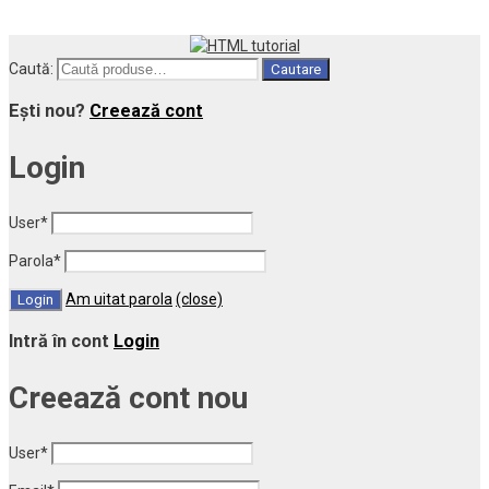
Caută:
Cautare
Ești nou?
Creează cont
Login
User
*
Parola
*
Am uitat parola
(close)
Intră în cont
Login
Creează cont nou
User
*