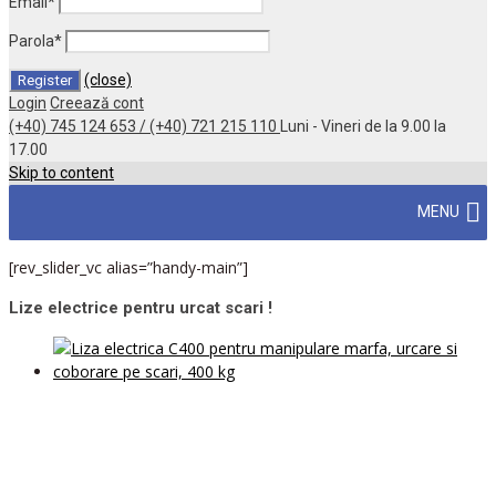
Email
*
Parola
*
(close)
Login
Creează cont
(+40) 745 124 653 / (+40) 721 215 110
Luni - Vineri de la 9.00 la
17.00
Skip to content
MENU
[rev_slider_vc alias=”handy-main”]
Lize electrice pentru urcat scari !