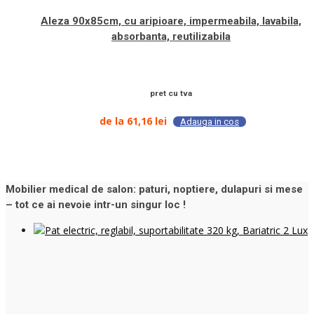
Aleza 90x85cm, cu aripioare, impermeabila, lavabila,
absorbanta, reutilizabila
pret cu tva
de la
61,16
lei
Adauga in cos
Mobilier medical de salon: paturi, noptiere, dulapuri si mese
– tot ce ai nevoie intr-un singur loc !