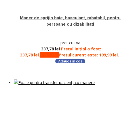
Maner de sprijin baie, basculant, rabatabil, pentru
persoane cu dizabilitati
pret cu tva
337,78
lei
Prețul inițial a fost:
337,78 lei.
199,99
lei
Prețul curent este: 199,99 lei.
Adauga in cos