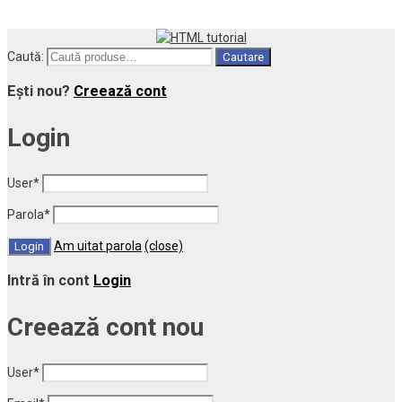
Caută:
Cautare
Ești nou?
Creează cont
Login
User
*
Parola
*
Am uitat parola
(close)
Intră în cont
Login
Creează cont nou
User
*