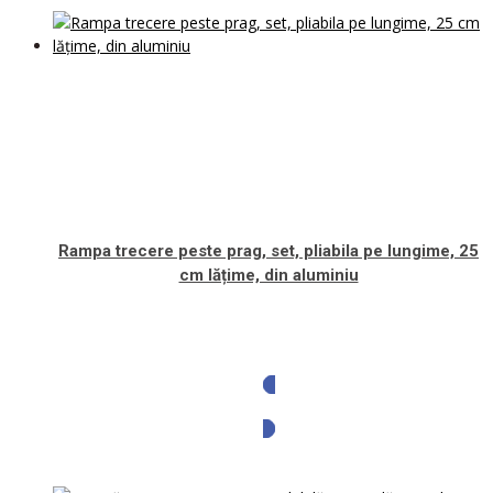
Rampa trecere peste prag, set, pliabila pe lungime, 25
cm lățime, din aluminiu
Solicita oferta