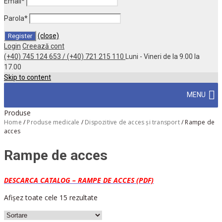
Email
*
Parola
*
(close)
Login
Creează cont
(+40) 745 124 653 / (+40) 721 215 110
Luni - Vineri de la 9.00 la
17.00
Skip to content
MENU
Produse
Home
/
Produse medicale
/
Dispozitive de acces și transport
/
Rampe de
acces
Rampe de acces
DESCARCA CATALOG – RAMPE DE ACCES (PDF)
Afișez toate cele 15 rezultate