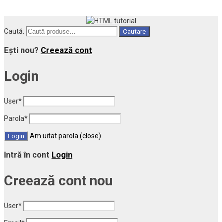
Caută:
Cautare
Ești nou?
Creează cont
Login
User
*
Parola
*
Am uitat parola
(close)
Intră în cont
Login
Creează cont nou
User
*