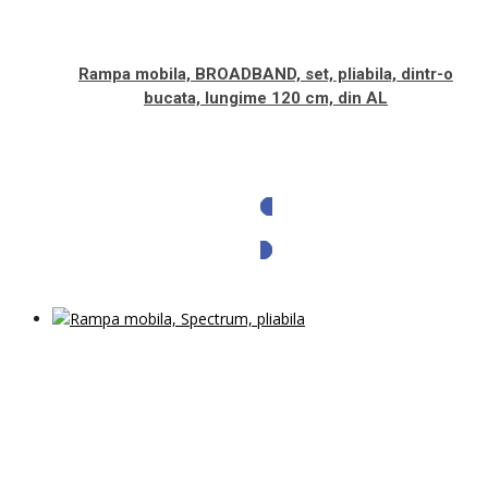
Rampa mobila, BROADBAND, set, pliabila, dintr-o
bucata, lungime 120 cm, din AL
Solicita oferta