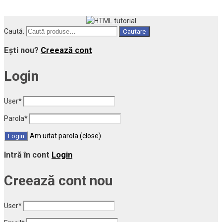
Caută:
Cautare
Ești nou?
Creează cont
Login
User
*
Parola
*
Am uitat parola
(close)
Intră în cont
Login
Creează cont nou
User
*