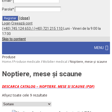
Email
*
Parola
*
(close)
Login
Creează cont
(+40) 745 124 653 / (+40) 721 215 110
Luni - Vineri de la 9.00 la
17.00
Skip to content
MENU
Produse
Home
/
Produse medicale
/
Mobilier medical
/
Noptiere, mese și scaune
Noptiere, mese și scaune
DESCARCA CATALOG – NOPTIERE, MESE SI SCAUNE (PDF)
Afișez toate cele 9 rezultate