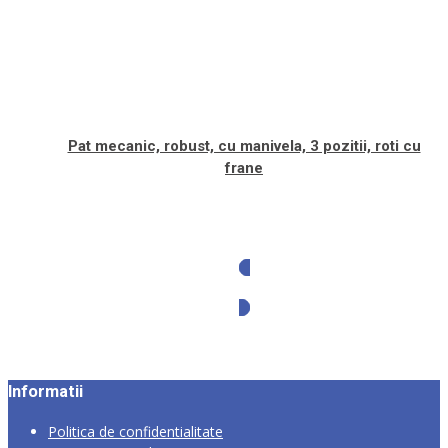
Pat mecanic, robust, cu manivela, 3 pozitii, roti cu
frane
Solicita oferta
Informatii
Politica de confidentialitate