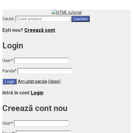
Caută:
Cautare
Ești nou?
Creează cont
Login
User
*
Parola
*
Am uitat parola
(close)
Intră în cont
Login
Creează cont nou
User
*