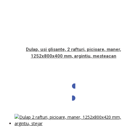
Dulap, usi glisante, 2 rafturi, picioare, maner,
1252x800x400 mm, argintiu, mesteacan
Solicita oferta