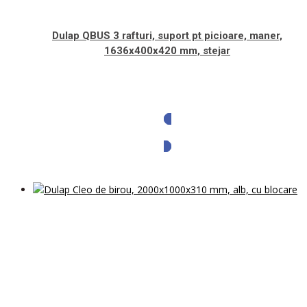
Dulap QBUS 3 rafturi, suport pt picioare, maner,
1636x400x420 mm, stejar
Solicita oferta