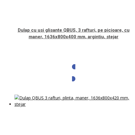
Dulap cu usi glisante QBUS, 3 rafturi, pe picioare, cu
maner, 1636x800x400 mm, argintiu, stejar
Solicita oferta