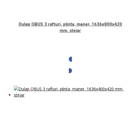
Dulap QBUS 3 rafturi, plinta, maner, 1636x800x420
mm, stejar
Solicita oferta