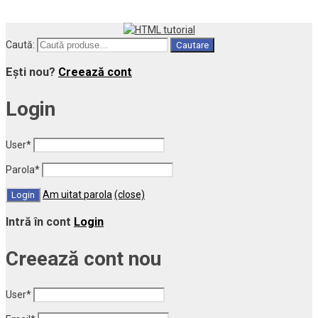
Caută:
Cautare
Ești nou?
Creează cont
Login
User
*
Parola
*
Am uitat parola
(close)
Intră în cont
Login
Creează cont nou
User
*