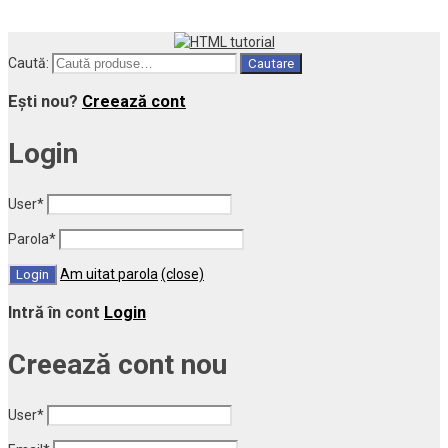
Caută:
Cautare
Ești nou?
Creează cont
Login
User
*
Parola
*
Am uitat parola
(close)
Intră în cont
Login
Creează cont nou
User
*