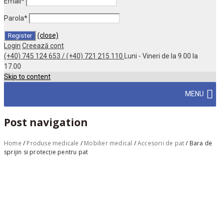
Email
*
Parola
*
(close)
Login
Creează cont
(+40) 745 124 653 / (+40) 721 215 110
Luni - Vineri de la 9.00 la
17.00
Skip to content
MENU
Post navigation
Home
/
Produse medicale
/
Mobilier medical
/
Accesorii de pat
/
Bara de
sprijin si protecție pentru pat