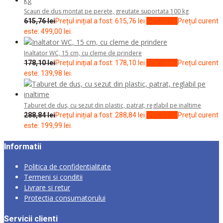
Scaun de dus montat pe perete, greutate suportata 100 kg
615,76
lei
Prețul inițial a fost: 615,76 lei.
499,00
lei
Prețul curent
este: 499,00 lei.
Inaltator WC, 15 cm, cu cleme de prindere
178,10
lei
Prețul inițial a fost: 178,10 lei.
139,98
lei
Prețul curent
este: 139,98 lei.
Taburet de dus, cu sezut din plastic, patrat, reglabil pe inaltime
288,84
lei
Prețul inițial a fost: 288,84 lei.
199,99
lei
Prețul curent
este: 199,99 lei.
Informatii
Politica de confidentialitate
Termeni si conditii
Livrare si retur
Protectia consumatorului
Servicii clienti