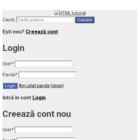
Caută:
Cautare
Ești nou?
Creează cont
Login
User
*
Parola
*
Am uitat parola
(close)
Intră în cont
Login
Creează cont nou
User
*