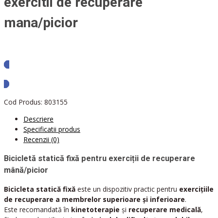
exercitii de recuperare
mana/picior
Solicita oferta
Cod Produs:
803155
Descriere
Specificatii produs
Recenzii (0)
Bicicletă statică fixă pentru exerciții de recuperare
mână/picior
Bicicleta statică fixă
este un dispozitiv practic pentru
exercițiile
de recuperare a membrelor superioare și inferioare
.
Este recomandată în
kinetoterapie
și
recuperare medicală
,