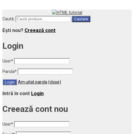
Caută:
Cautare
Ești nou?
Creează cont
Login
User
*
Parola
*
Am uitat parola
(close)
Intră în cont
Login
Creează cont nou
User
*