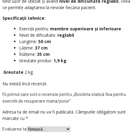
fiind ușor de utilizat și având
nivel de dificultate reglabil
, ceea
ce permite adaptarea la nevoile fiecărui pacient.
Specificații tehnice:
Exerciții pentru:
membre superioare și inferioare
Nivel de dificultate:
reglabil
Lungime:
50 cm
Lățime:
37 cm
Înălțime:
35 cm
Greutate produs:
1,9 kg
Greutate
2 kg
Nu există încă recenzii.
Fii primul care scrii o recenzie pentru „Bicicleta statică fixa pentru
exercitii de recuperare mana/picior”
Adresa ta de email nu va fi publicată.
Câmpurile obligatorii sunt
marcate cu
*
Evaluarea ta