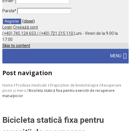
Email
*
Parola
*
(close)
Login
Creează cont
(+40) 745 124 653 / (+40) 721 215 110
Luni - Vineri de la 9.00 la
17.00
Skip to content
MENU
Post navigation
Home
/
Produse medicale
/
Dispozitive de kinetoterapie
/
Recuperare
picior și mers
/
Bicicleta statică fixa pentru exercitii de recuperare
mana/picior
Bicicleta statică fixa pentru