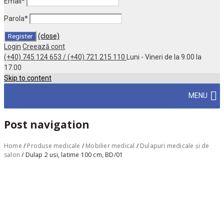
Email
*
Parola
*
(close)
Login
Creează cont
(+40) 745 124 653 / (+40) 721 215 110
Luni - Vineri de la 9.00 la
17.00
Skip to content
MENU
Post navigation
Home
/
Produse medicale
/
Mobilier medical
/
Dulapuri medicale și de
salon
/
Dulap 2 usi, latime 100 cm, BD/01