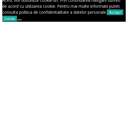
Acest site utilizeaza cookie-uri. Prin continuarea navigarii sunteti
de acord cu utilizarea cookie. Pentru mai multe informatii puteti
consulta politica de confidentialitate a datelor personale.
Accept
Detalii