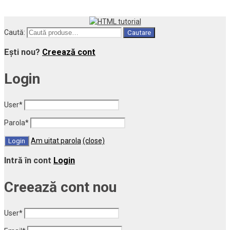
Caută:
Cautare
Ești nou?
Creează cont
Login
User
*
Parola
*
Am uitat parola
(close)
Intră în cont
Login
Creează cont nou
User
*