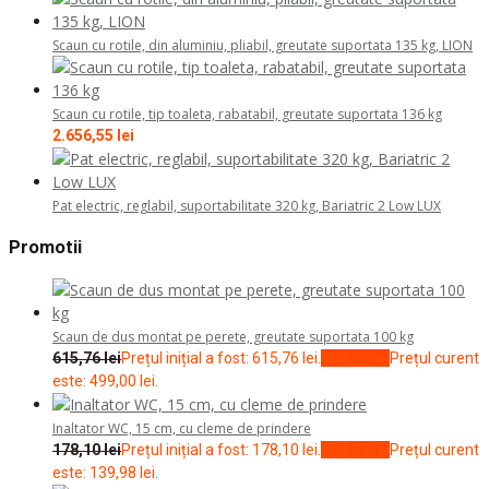
Scaun cu rotile, din aluminiu, pliabil, greutate suportata 135 kg, LION
Scaun cu rotile, tip toaleta, rabatabil, greutate suportata 136 kg
2.656,55
lei
Pat electric, reglabil, suportabilitate 320 kg, Bariatric 2 Low LUX
Promotii
Scaun de dus montat pe perete, greutate suportata 100 kg
615,76
lei
Prețul inițial a fost: 615,76 lei.
499,00
lei
Prețul curent
este: 499,00 lei.
Inaltator WC, 15 cm, cu cleme de prindere
178,10
lei
Prețul inițial a fost: 178,10 lei.
139,98
lei
Prețul curent
este: 139,98 lei.