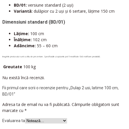
BD/01:
versiune standard (2 uși)
Variantă:
dulăpior cu 2 uși și 6 sertare, lățime 150 cm
Dimensiuni standard (BD/01)
Lățime:
100 cm
Înălțime:
102 cm
Adâncime:
55 – 60 cm
Imaginile produsului sunt cu titlu de prezentare. Specificațiile și opțiunile pot fi modificate fără notificare prealabilă.
Greutate
100 kg
Nu există încă recenzii.
Fii primul care scrii o recenzie pentru „Dulap 2 usi, latime 100 cm,
BD/01”
Adresa ta de email nu va fi publicată.
Câmpurile obligatorii sunt
marcate cu
*
Evaluarea ta