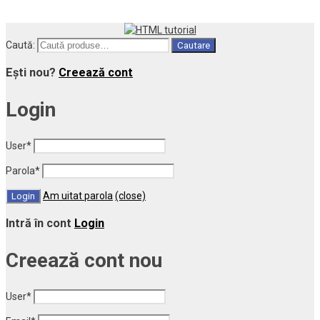
Caută:
Cautare
Ești nou?
Creează cont
Login
User
*
Parola
*
Am uitat parola
(close)
Intră în cont
Login
Creează cont nou
User
*