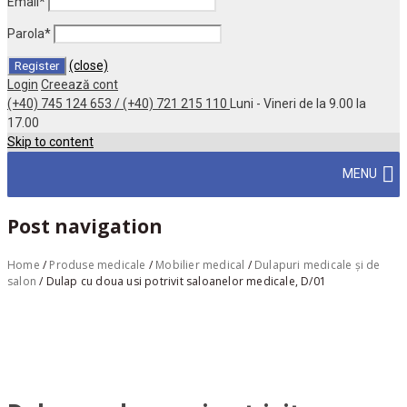
Email
*
Parola
*
(close)
Login
Creează cont
(+40) 745 124 653 / (+40) 721 215 110
Luni - Vineri de la 9.00 la
17.00
Skip to content
MENU
Post navigation
Home
/
Produse medicale
/
Mobilier medical
/
Dulapuri medicale și de
salon
/
Dulap cu doua usi potrivit saloanelor medicale, D/01