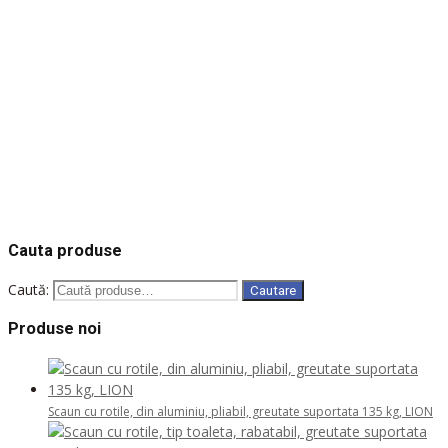
Dulap inalt, 2 sectiuni, usi glisante cu geam, alb
Solicita oferta
COD: S/04
COD: D/02
COD: BD/02
COD: XD-015-W
COD: XD-027-W
Cauta produse
Caută:
Cautare
Produse noi
Scaun cu rotile, din aluminiu, pliabil, greutate suportata 135 kg, LION