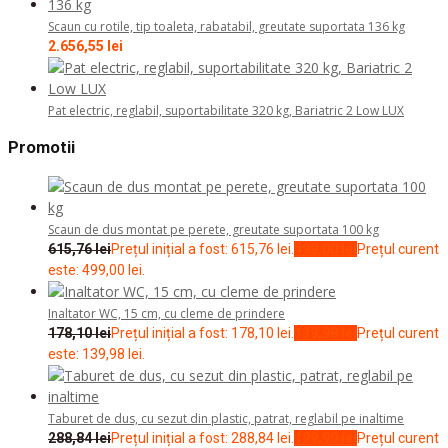
Scaun cu rotile, tip toaleta, rabatabil, greutate suportata 136 kg
2.656,55
lei
Pat electric, reglabil, suportabilitate 320 kg, Bariatric 2 Low LUX
Promotii
Scaun de dus montat pe perete, greutate suportata 100 kg
615,76
lei
Prețul inițial a fost: 615,76 lei.
499,00
lei
Prețul curent
este: 499,00 lei.
Inaltator WC, 15 cm, cu cleme de prindere
178,10
lei
Prețul inițial a fost: 178,10 lei.
139,98
lei
Prețul curent
este: 139,98 lei.
Taburet de dus, cu sezut din plastic, patrat, reglabil pe inaltime
288,84
lei
Prețul inițial a fost: 288,84 lei.
199,99
lei
Prețul curent