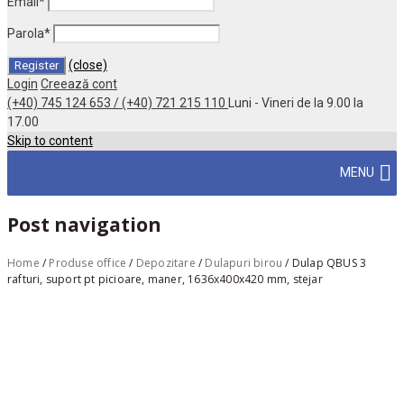
Email
*
Parola
*
(close)
Login
Creează cont
(+40) 745 124 653 / (+40) 721 215 110
Luni - Vineri de la 9.00 la
17.00
Skip to content
MENU
Post navigation
Home
/
Produse office
/
Depozitare
/
Dulapuri birou
/
Dulap QBUS 3
rafturi, suport pt picioare, maner, 1636x400x420 mm, stejar