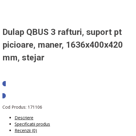
Dulap QBUS 3 rafturi, suport pt
picioare, maner, 1636x400x420
mm, stejar
Solicita oferta
Cod Produs:
171106
Descriere
Specificatii produs
Recenzii (0)
Dulap QBUS, 3 rafturi, suport pentru picioare, mâner, 1636 x 400 x
420 mm, stejar
Dulap modern cu uși duble, ideal de combinat cu alte unități din