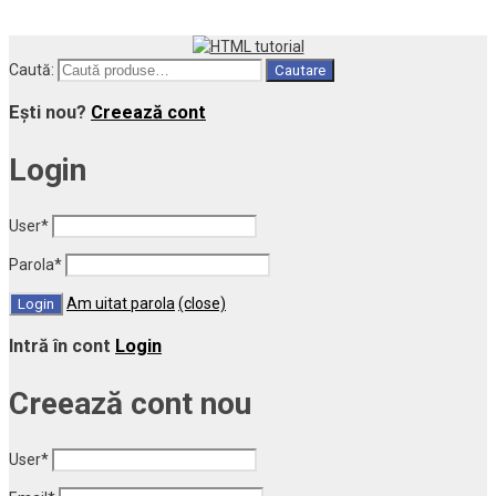
Caută:
Cautare
Ești nou?
Creează cont
Login
User
*
Parola
*
Am uitat parola
(close)
Intră în cont
Login
Creează cont nou
User
*