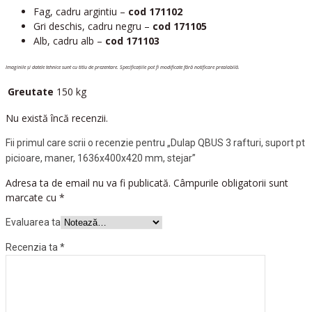
Imaginile și datele tehnice sunt cu titlu de prezentare. Specificațiile pot fi modificate fără notificare prealabilă.
Greutate
150 kg
Nu există încă recenzii.
Fii primul care scrii o recenzie pentru „Dulap QBUS 3 rafturi, suport pt
picioare, maner, 1636x400x420 mm, stejar”
Adresa ta de email nu va fi publicată.
Câmpurile obligatorii sunt
marcate cu
*
Evaluarea ta
Recenzia ta
*
Nume
*