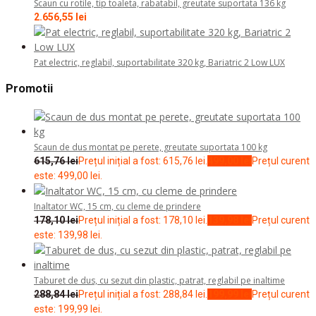
Pat electric, reglabil, suportabilitate 320 kg, Bariatric 2 Low LUX
Promotii
Scaun de dus montat pe perete, greutate suportata 100 kg
615,76
lei
Prețul inițial a fost: 615,76 lei.
499,00
lei
Prețul curent
este: 499,00 lei.
Inaltator WC, 15 cm, cu cleme de prindere
178,10
lei
Prețul inițial a fost: 178,10 lei.
139,98
lei
Prețul curent
este: 139,98 lei.
Taburet de dus, cu sezut din plastic, patrat, reglabil pe inaltime
288,84
lei
Prețul inițial a fost: 288,84 lei.
199,99
lei
Prețul curent
este: 199,99 lei.
Informatii
Politica de confidentialitate