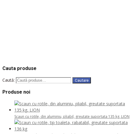
Solicita oferta
COD: 424-W
COD: 371633
COD: 371693
COD: 371623
COD: 371683
Cauta produse
Caută:
Cautare
Produse noi
Scaun cu rotile, din aluminiu, pliabil, greutate suportata 135 kg, LION
Scaun cu rotile, tip toaleta, rabatabil, greutate suportata 136 kg
2.656,55
lei