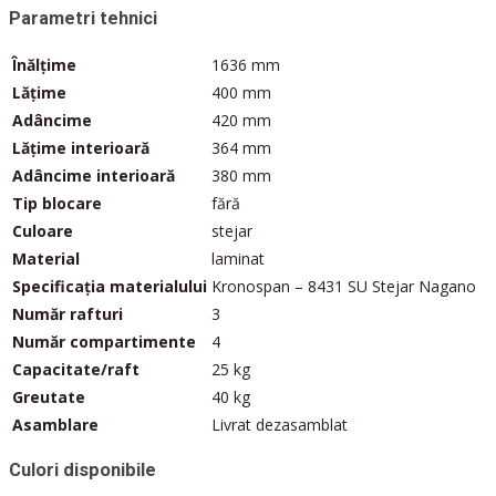
Adâncime
420 mm
Lățime interioară
364 mm
Adâncime interioară
380 mm
Tip blocare
fără
Culoare
stejar
Material
laminat
Specificația materialului
Kronospan – 8431 SU Stejar Nagano
Număr rafturi
3
Număr compartimente
4
Capacitate/raft
25 kg
Greutate
40 kg
Asamblare
Livrat dezasamblat
Culori disponibile
Fag, cadru argintiu –
cod 171102
Gri deschis, cadru negru –
cod 171105
Alb, cadru alb –
cod 171103