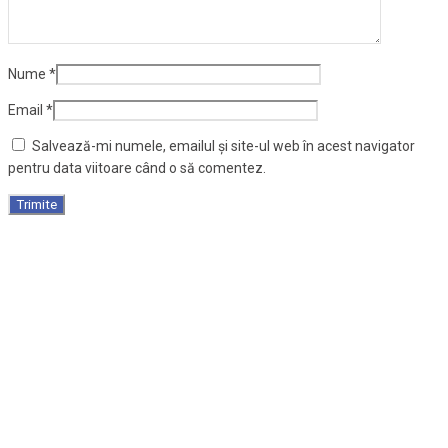
Email
*
Salvează-mi numele, emailul și site-ul web în acest navigator
pentru data viitoare când o să comentez.
Dulapior mobil, metalic, 3 sertare fara maner, alb