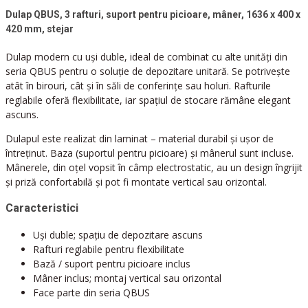
seria QBUS pentru o soluție de depozitare unitară. Se potrivește
atât în birouri, cât și în săli de conferințe sau holuri. Rafturile
reglabile oferă flexibilitate, iar spațiul de stocare rămâne elegant
ascuns.
Dulapul este realizat din laminat – material durabil și ușor de
întreținut. Baza (suportul pentru picioare) și mânerul sunt incluse.
Mânerele, din oțel vopsit în câmp electrostatic, au un design îngrijit
și priză confortabilă și pot fi montate vertical sau orizontal.
Caracteristici
Uși duble; spațiu de depozitare ascuns
Rafturi reglabile pentru flexibilitate
Bază / suport pentru picioare inclus
Mâner inclus; montaj vertical sau orizontal
Face parte din seria QBUS
Parametri tehnici
Înălțime
1636 mm
Lățime
400 mm