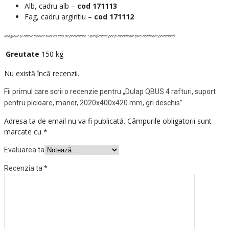
Alb, cadru alb –
cod 171113
Fag, cadru argintiu –
cod 171112
Imaginile și datele tehnice sunt cu titlu de prezentare. Specificațiile pot fi modificate fără notificare prealabilă.
Greutate
150 kg
Nu există încă recenzii.
Fii primul care scrii o recenzie pentru „Dulap QBUS 4 rafturi, suport
pentru picioare, maner, 2020x400x420 mm, gri deschis”
Adresa ta de email nu va fi publicată.
Câmpurile obligatorii sunt
marcate cu
*
Evaluarea ta
Recenzia ta
*