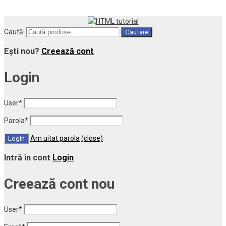
Caută:
Cautare
Ești nou?
Creează cont
Login
User
*
Parola
*
Am uitat parola
(close)
Intră în cont
Login
Creează cont nou
User
*