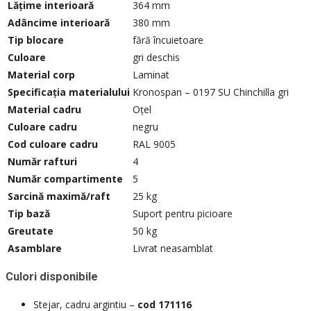
Lățime interioară
364 mm
Adâncime interioară
380 mm
Tip blocare
fără încuietoare
Culoare
gri deschis
Material corp
Laminat
Specificația materialului
Kronospan – 0197 SU Chinchilla gri
Material cadru
Oțel
Culoare cadru
negru
Cod culoare cadru
RAL 9005
Număr rafturi
4
Număr compartimente
5
Sarcină maximă/raft
25 kg
Tip bază
Suport pentru picioare
Greutate
50 kg
Asamblare
Livrat neasamblat
Culori disponibile
Stejar, cadru argintiu –
cod 171116