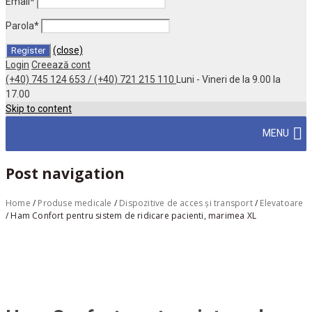
Email
*
Parola
*
(close)
Login
Creează cont
(+40) 745 124 653 / (+40) 721 215 110
Luni - Vineri de la 9.00 la
17.00
Skip to content
MENU
Post navigation
Home
/
Produse medicale
/
Dispozitive de acces și transport
/
Elevatoare
/
Ham Confort pentru sistem de ridicare pacienti, marimea XL