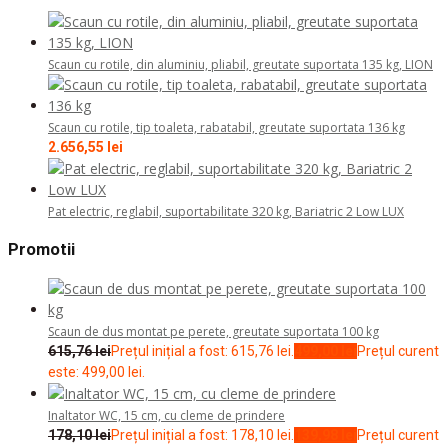
Scaun cu rotile, din aluminiu, pliabil, greutate suportata 135 kg, LION
Scaun cu rotile, tip toaleta, rabatabil, greutate suportata 136 kg
2.656,55
lei
Pat electric, reglabil, suportabilitate 320 kg, Bariatric 2 Low LUX
Promotii
Scaun de dus montat pe perete, greutate suportata 100 kg
615,76
lei
Prețul inițial a fost: 615,76 lei.
499,00
lei
Prețul curent
este: 499,00 lei.
Inaltator WC, 15 cm, cu cleme de prindere
178,10
lei
Prețul inițial a fost: 178,10 lei.
139,98
lei
Prețul curent