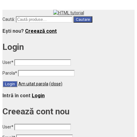
Caută:
Cautare
Ești nou?
Creează cont
Login
User
*
Parola
*
Am uitat parola
(close)
Intră în cont
Login
Creează cont nou
User
*