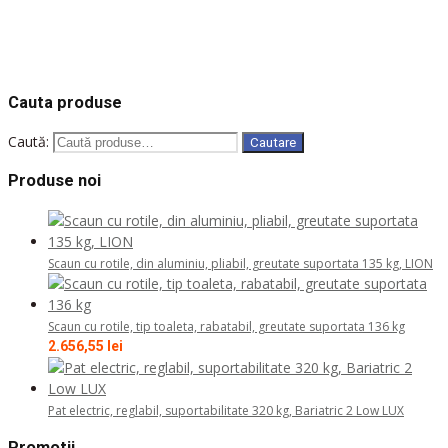
Solicita oferta
COD: 410202
COD: DB06
COD: 809250
COD: MAT/PNK/CC1
COD: MAT/GFR/CC2
Cauta produse
Caută:
Cautare
Produse noi
Scaun cu rotile, din aluminiu, pliabil, greutate suportata 135 kg, LION
Scaun cu rotile, tip toaleta, rabatabil, greutate suportata 136 kg
2.656,55
lei
Pat electric, reglabil, suportabilitate 320 kg, Bariatric 2 Low LUX
Promotii