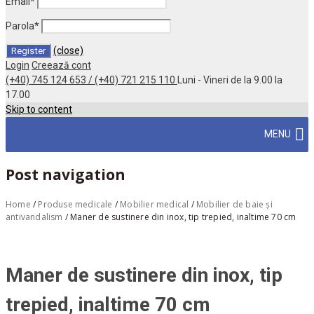
Email
*
Parola
*
(close)
Login
Creează cont
(+40) 745 124 653 / (+40) 721 215 110
Luni - Vineri de la 9.00 la
17.00
Skip to content
MENU
Post navigation
Home
/
Produse medicale
/
Mobilier medical
/
Mobilier de baie și
antivandalism
/
Maner de sustinere din inox, tip trepied, inaltime 70 cm
Maner de sustinere din inox, tip
trepied, inaltime 70 cm