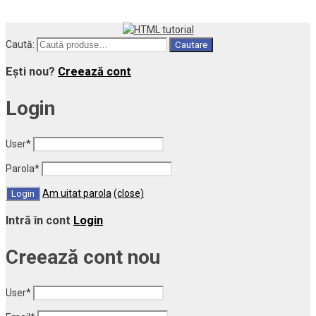
Caută:
Cautare
Ești nou?
Creează cont
Login
User
*
Parola
*
Am uitat parola
(close)
Intră în cont
Login
Creează cont nou
User
*