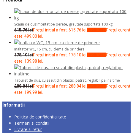
Scaun de dus montat pe perete, greutate suportata 100 kg
615,76
lei
Prețul inițial a fost: 615,76 lei.
499,00
lei
Prețul curent
este: 499,00 lei.
Inaltator WC, 15 cm, cu cleme de prindere
178,10
lei
Prețul inițial a fost: 178,10 lei.
139,98
lei
Prețul curent
este: 139,98 lei.
Taburet de dus, cu sezut din plastic, patrat, reglabil pe inaltime
288,84
lei
Prețul inițial a fost: 288,84 lei.
199,99
lei
Prețul curent
este: 199,99 lei.
Informatii
Politica de confidentialitate
Termeni si conditii
Livrare si retur