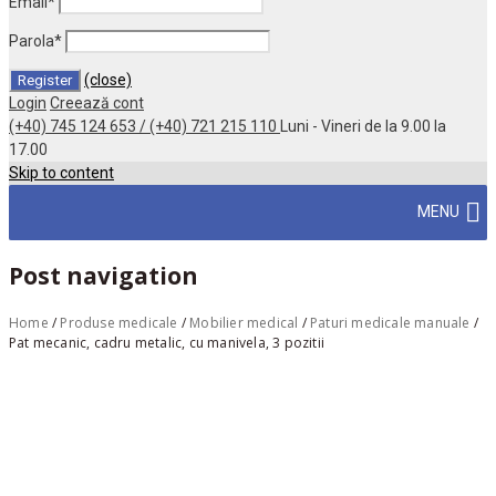
Email
*
Parola
*
(close)
Login
Creează cont
(+40) 745 124 653 / (+40) 721 215 110
Luni - Vineri de la 9.00 la
17.00
Skip to content
MENU
Post navigation
Home
/
Produse medicale
/
Mobilier medical
/
Paturi medicale manuale
/
Pat mecanic, cadru metalic, cu manivela, 3 pozitii