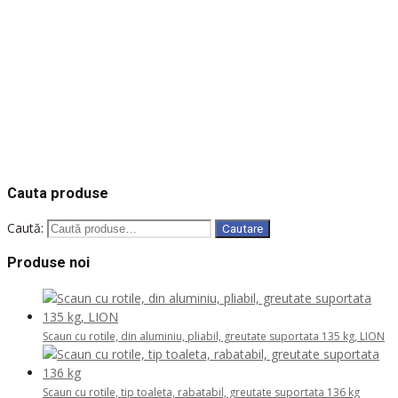
cm
Solicita oferta
COD: 805420
COD: 810070
COD: 810071
COD: 805424
COD: MAT/PNK/CC1
Cauta produse
Caută:
Cautare
Produse noi
Scaun cu rotile, din aluminiu, pliabil, greutate suportata 135 kg, LION
Scaun cu rotile, tip toaleta, rabatabil, greutate suportata 136 kg