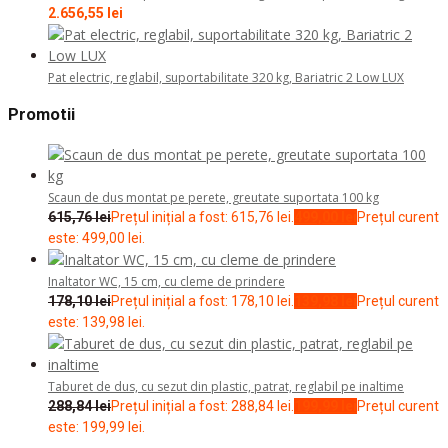
2.656,55
lei
Pat electric, reglabil, suportabilitate 320 kg, Bariatric 2 Low LUX
Promotii
Scaun de dus montat pe perete, greutate suportata 100 kg
615,76
lei
Prețul inițial a fost: 615,76 lei.
499,00
lei
Prețul curent
este: 499,00 lei.
Inaltator WC, 15 cm, cu cleme de prindere
178,10
lei
Prețul inițial a fost: 178,10 lei.
139,98
lei
Prețul curent
este: 139,98 lei.
Taburet de dus, cu sezut din plastic, patrat, reglabil pe inaltime
288,84
lei
Prețul inițial a fost: 288,84 lei.
199,99
lei
Prețul curent
este: 199,99 lei.