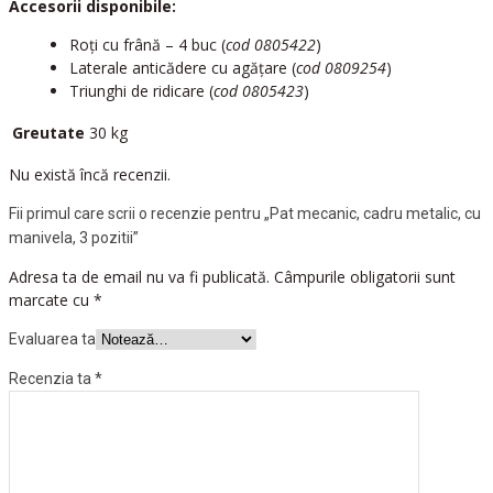
Accesorii disponibile:
Roți cu frână – 4 buc (
cod 0805422
)
Laterale anticădere cu agățare (
cod 0809254
)
Triunghi de ridicare (
cod 0805423
)
Greutate
30 kg
Nu există încă recenzii.
Fii primul care scrii o recenzie pentru „Pat mecanic, cadru metalic, cu
manivela, 3 pozitii”
Adresa ta de email nu va fi publicată.
Câmpurile obligatorii sunt
marcate cu
*
Evaluarea ta
Recenzia ta
*