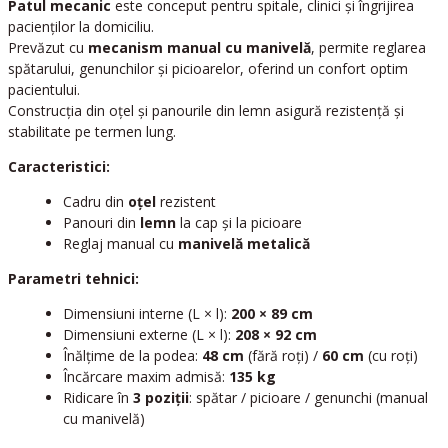
Patul mecanic
este conceput pentru spitale, clinici și îngrijirea
pacienților la domiciliu.
Prevăzut cu
mecanism manual cu manivelă
, permite reglarea
spătarului, genunchilor și picioarelor, oferind un confort optim
pacientului.
Construcția din oțel și panourile din lemn asigură rezistență și
stabilitate pe termen lung.
Caracteristici:
Cadru din
oțel
rezistent
Panouri din
lemn
la cap și la picioare
Reglaj manual cu
manivelă metalică
Parametri tehnici:
Dimensiuni interne (L × l):
200 × 89 cm
Dimensiuni externe (L × l):
208 × 92 cm
Înălțime de la podea:
48 cm
(fără roți) /
60 cm
(cu roți)
Încărcare maxim admisă:
135 kg
Ridicare în
3 poziții
: spătar / picioare / genunchi (manual
cu manivelă)