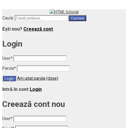
Caută:
Cautare
Ești nou?
Creează cont
Login
User
*
Parola
*
Am uitat parola
(close)
Intră în cont
Login
Creează cont nou
User
*