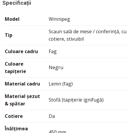
Specificații
Model
Winnipeg
Scaun sală de mese / conferință, cu
Tip
cotiere, stivuibil
Culoare cadru
Fag
Culoare
Negru
tapițerie
Material cadru
Lemn (fag)
Material șezut
Stofă (tapițerie ignifugă)
& spătar
Cotiere
Da
Înălțimea
450 mm