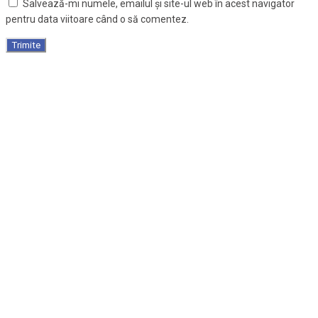
Salvează-mi numele, emailul și site-ul web în acest navigator
pentru data viitoare când o să comentez.
Scaun de birou, ergonomic, spatar tip plasa, negru,
SWANSEA