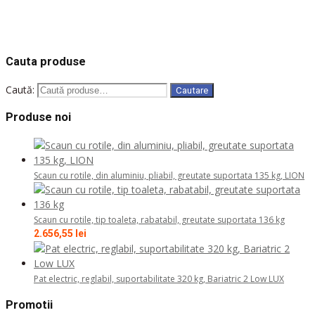
COD: 14435
COD: 125351
COD: 14580
COD: 121771
COD: 12966
Cauta produse
Caută:
Cautare
Produse noi
Scaun cu rotile, din aluminiu, pliabil, greutate suportata 135 kg, LION
Scaun cu rotile, tip toaleta, rabatabil, greutate suportata 136 kg
2.656,55
lei
Pat electric, reglabil, suportabilitate 320 kg, Bariatric 2 Low LUX
Promotii