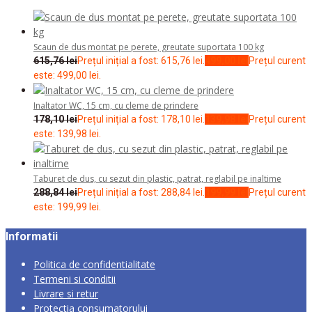
Scaun de dus montat pe perete, greutate suportata 100 kg
615,76
lei
Prețul inițial a fost: 615,76 lei.
499,00
lei
Prețul curent
este: 499,00 lei.
Inaltator WC, 15 cm, cu cleme de prindere
178,10
lei
Prețul inițial a fost: 178,10 lei.
139,98
lei
Prețul curent
este: 139,98 lei.
Taburet de dus, cu sezut din plastic, patrat, reglabil pe inaltime
288,84
lei
Prețul inițial a fost: 288,84 lei.
199,99
lei
Prețul curent
este: 199,99 lei.
Informatii
Politica de confidentialitate
Termeni si conditii
Livrare si retur
Protectia consumatorului