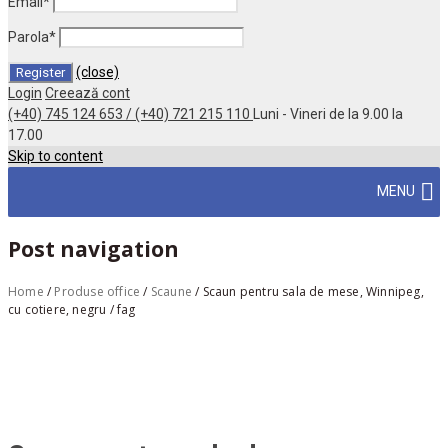
Email
*
Parola
*
(close)
Login
Creează cont
(+40) 745 124 653 / (+40) 721 215 110
Luni - Vineri de la 9.00 la
17.00
Skip to content
MENU
Post navigation
Home
/
Produse office
/
Scaune
/
Scaun pentru sala de mese, Winnipeg,
cu cotiere, negru / fag