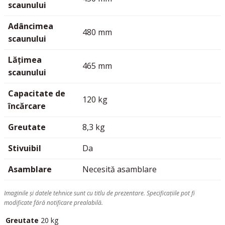
scaunului
Adâncimea
480 mm
scaunului
Lățimea
465 mm
scaunului
Capacitate de
120 kg
încărcare
Greutate
8,3 kg
Stivuibil
Da
Asamblare
Necesită asamblare
Imaginile și datele tehnice sunt cu titlu de prezentare. Specificațiile pot fi
modificate fără notificare prealabilă.
Greutate
20 kg