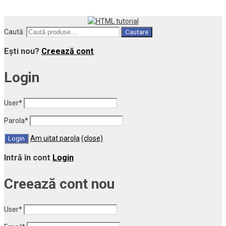
Caută:
Cautare
Ești nou?
Creează cont
Login
User
*
Parola
*
Am uitat parola
(close)
Intră în cont
Login
Creează cont nou
User
*