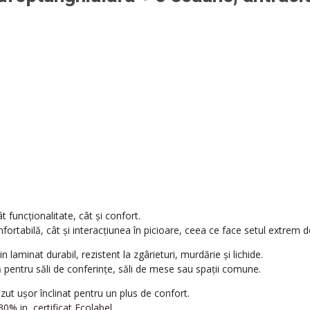
 funcționalitate, cât și confort.
tabilă, cât și interacțiunea în picioare, ceea ce face setul extrem de 
n laminat durabil, rezistent la zgârieturi, murdărie și lichide.
 pentru săli de conferințe, săli de mese sau spații comune.
zut ușor înclinat pentru un plus de confort.
0% in, certificat Ecolabel.