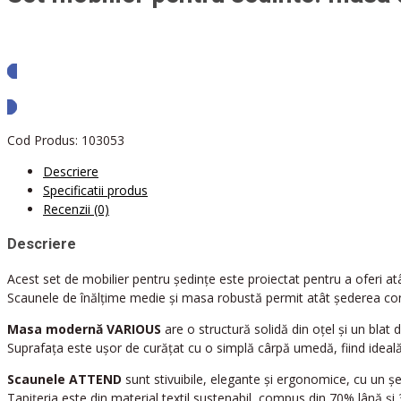
Solicita oferta
Cod Produs:
103053
Descriere
Specificatii produs
Recenzii (0)
Descriere
Acest set de mobilier pentru ședințe este proiectat pentru a oferi atât
Scaunele de înălțime medie și masa robustă permit atât șederea confor
Masa modernă VARIOUS
are o structură solidă din oțel și un blat di
Suprafața este ușor de curățat cu o simplă cârpă umedă, fiind ideală
Scaunele ATTEND
sunt stivuibile, elegante și ergonomice, cu un șe
Tapițeria este din material textil sustenabil, compus din 70% lână și 3