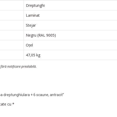
Dreptunghi
Laminat
Stejar
Negru (RAL 9005)
Oțel
47,05 kg
e fără notificare prealabilă.
asa dreptunghiulara + 6 scaune, antracit”
rcate cu
*