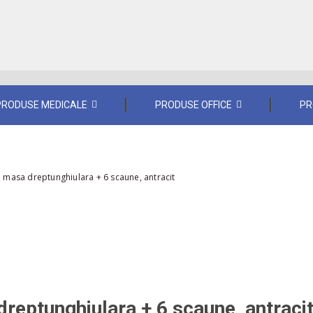
PRODUSE MEDICALE
PRODUSE OFFICE
PR
: masa dreptunghiulara + 6 scaune, antracit
dreptunghiulara + 6 scaune, antraci