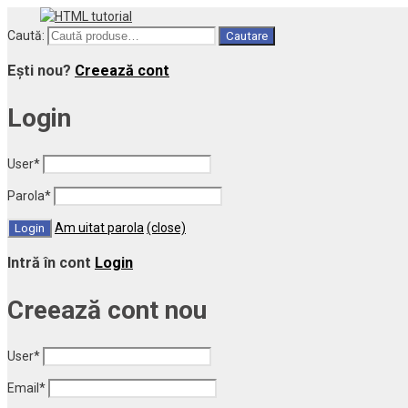
Caută:
Cautare
Ești nou?
Creează cont
Login
User
*
Parola
*
Am uitat parola
(close)
Intră în cont
Login
Creează cont nou
User
*
Email
*