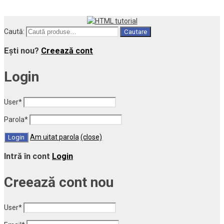
Caută:
Cautare
Ești nou?
Creează cont
Login
User
*
Parola
*
Am uitat parola
(close)
Intră în cont
Login
Creează cont nou
User
*