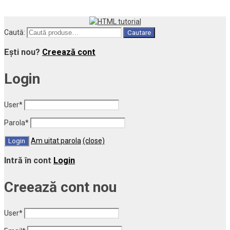
Caută:
Cautare
Ești nou?
Creează cont
Login
User
*
Parola
*
Am uitat parola
(close)
Intră în cont
Login
Creează cont nou
User
*