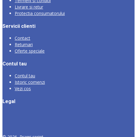
Termeni si conditii
Livrare si retur
Protectia consumatorului
Servicii clienti
Contact
Returnari
Oferte speciale
Contul tau
Contul tau
Istoric comenzi
Vezi cos
Legal
©
2026
Prami sprint