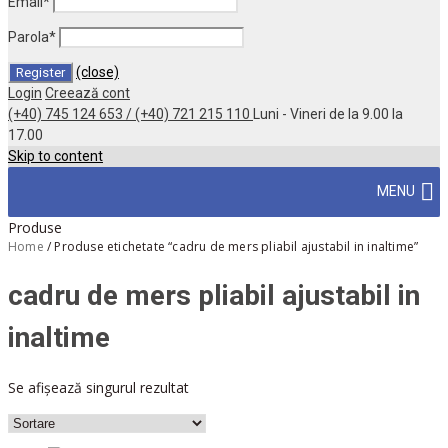
Email
*
Parola
*
(close)
Login
Creează cont
(+40) 745 124 653 / (+40) 721 215 110
Luni - Vineri de la 9.00 la
17.00
Skip to content
MENU
Produse
Home
/
Produse etichetate “cadru de mers pliabil ajustabil in inaltime”
cadru de mers pliabil ajustabil in
inaltime
Se afișează singurul rezultat