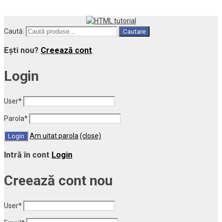
Caută:
Cautare
Ești nou?
Creează cont
Login
User
*
Parola
*
Am uitat parola
(close)
Intră în cont
Login
Creează cont nou
User
*