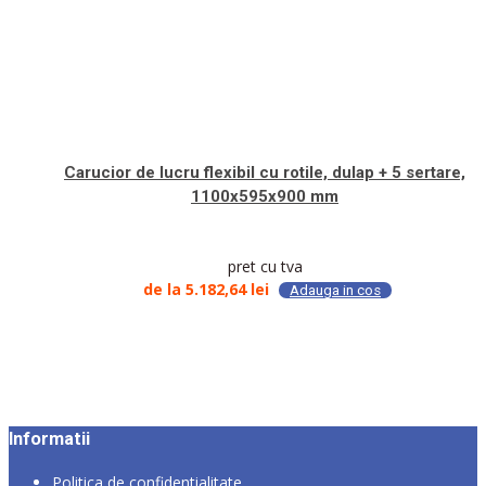
Carucior de lucru flexibil cu rotile, dulap + 5 sertare,
1100x595x900 mm
pret cu tva
de la
5.182,64
lei
Adauga in cos
Informatii
Politica de confidentialitate