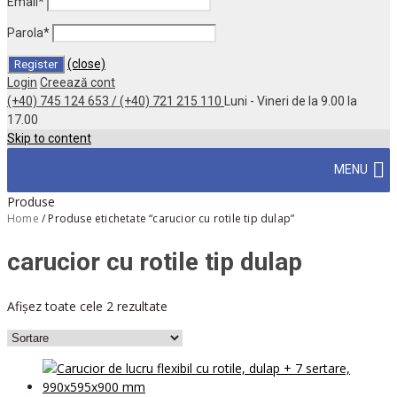
Email
*
Parola
*
(close)
Login
Creează cont
(+40) 745 124 653 / (+40) 721 215 110
Luni - Vineri de la 9.00 la
17.00
Skip to content
MENU
Produse
Home
/
Produse etichetate “carucior cu rotile tip dulap”
carucior cu rotile tip dulap
Afișez toate cele 2 rezultate