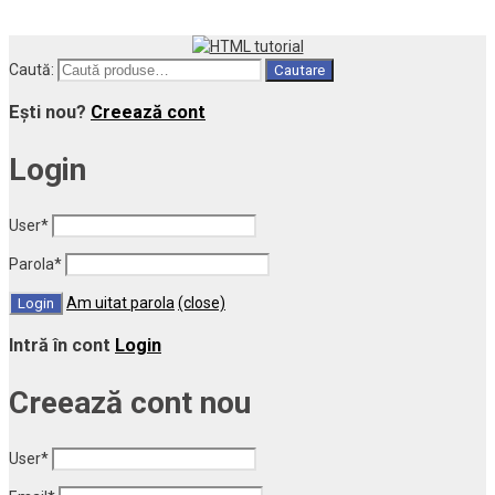
Caută:
Cautare
Ești nou?
Creează cont
Login
User
*
Parola
*
Am uitat parola
(close)
Intră în cont
Login
Creează cont nou
User
*