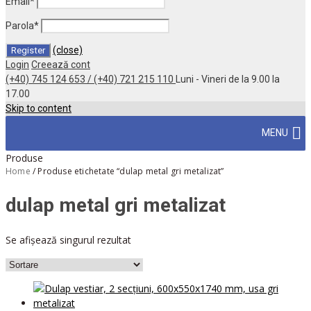
Email
*
Parola
*
(close)
Login
Creează cont
(+40) 745 124 653 / (+40) 721 215 110
Luni - Vineri de la 9.00 la
17.00
Skip to content
MENU
Produse
Home
/
Produse etichetate “dulap metal gri metalizat”
dulap metal gri metalizat
Se afișează singurul rezultat