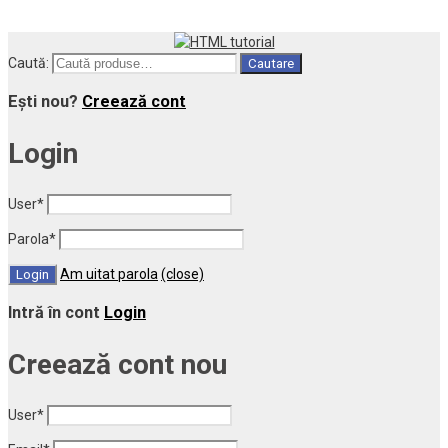
Caută:
Cautare
Ești nou?
Creează cont
Login
User
*
Parola
*
Am uitat parola
(close)
Intră în cont
Login
Creează cont nou
User
*