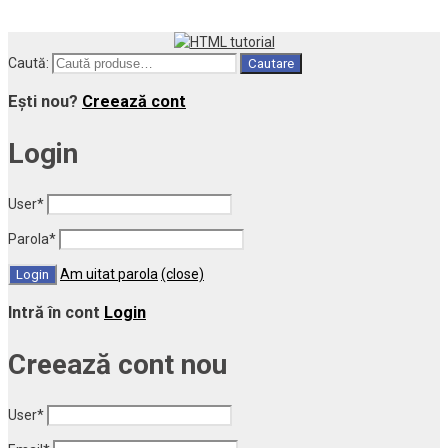
Caută:
Cautare
Ești nou?
Creează cont
Login
User
*
Parola
*
Am uitat parola
(close)
Intră în cont
Login
Creează cont nou
User
*