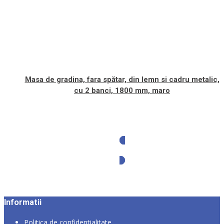
Masa de gradina, fara spătar, din lemn si cadru metalic,
cu 2 banci, 1800 mm, maro
Solicita oferta
Informatii
Politica de confidentialitate