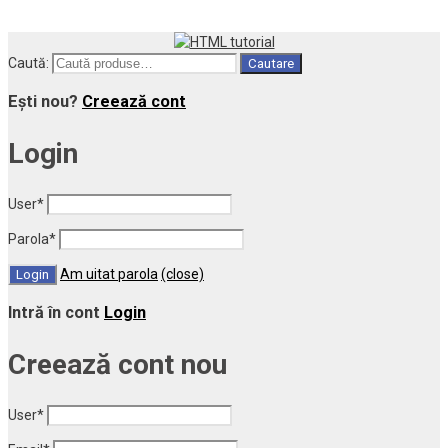
Caută:
Cautare
Ești nou?
Creează cont
Login
User
*
Parola
*
Am uitat parola
(close)
Intră în cont
Login
Creează cont nou
User
*