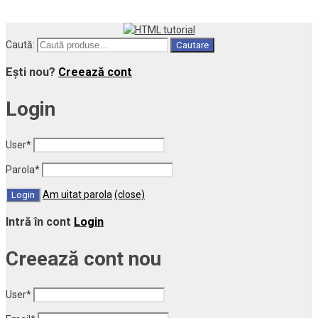
Caută:
Cautare
Ești nou?
Creează cont
Login
User
*
Parola
*
Am uitat parola
(close)
Intră în cont
Login
Creează cont nou
User
*