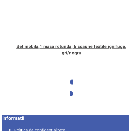
Set mobila,1 masa rotunda, 6 scaune textile ignifuge,
gri/negru
Solicita oferta
Informatii
Politica de confidentialitate