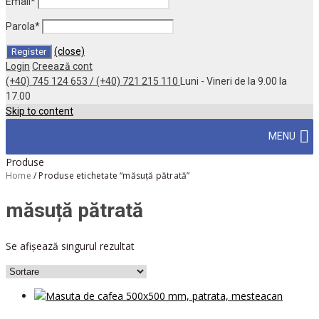
Email
*
Parola
*
(close)
Login
Creează cont
(+40) 745 124 653 / (+40) 721 215 110
Luni - Vineri de la 9.00 la
17.00
Skip to content
MENU
Produse
Home
/
Produse etichetate “măsuță pătrată”
măsuță pătrată
Se afișează singurul rezultat