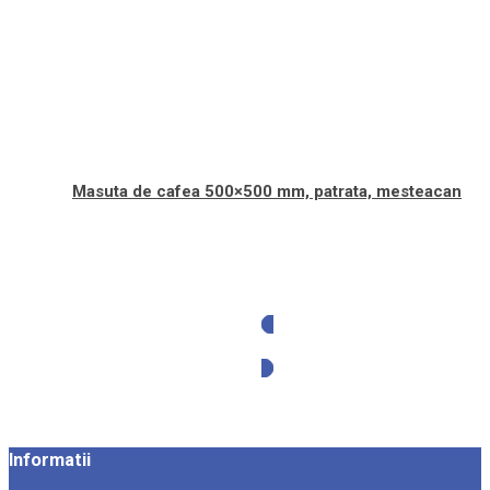
Masuta de cafea 500×500 mm, patrata, mesteacan
Solicita oferta
Informatii