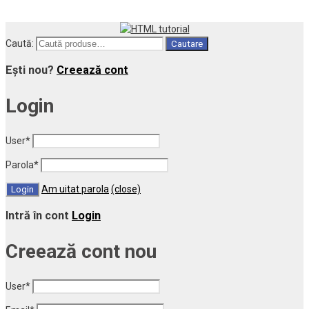
Caută:
Cautare
Ești nou?
Creează cont
Login
User
*
Parola
*
Am uitat parola
(close)
Intră în cont
Login
Creează cont nou
User
*