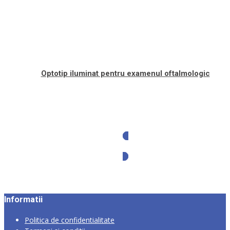
Optotip iluminat pentru examenul oftalmologic
Solicita oferta
Informatii
Politica de confidentialitate