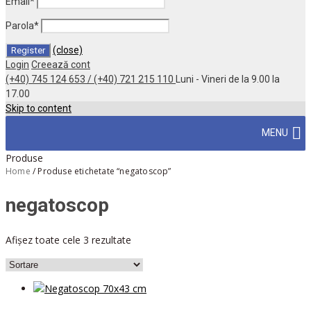
Email
*
Parola
*
(close)
Login
Creează cont
(+40) 745 124 653 / (+40) 721 215 110
Luni - Vineri de la 9.00 la
17.00
Skip to content
MENU
Produse
Home
/
Produse etichetate “negatoscop”
negatoscop
Afișez toate cele 3 rezultate