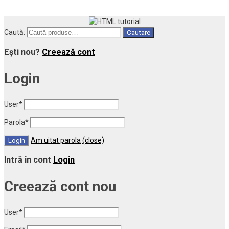
Caută:
Cautare
Ești nou?
Creează cont
Login
User
*
Parola
*
Am uitat parola
(close)
Intră în cont
Login
Creează cont nou
User
*