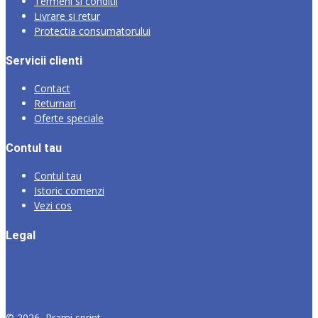
Termeni si conditii
Livrare si retur
Protectia consumatorului
Servicii clienti
Contact
Returnari
Oferte speciale
Contul tau
Contul tau
Istoric comenzi
Vezi cos
Legal
©
2026
Prami sprint