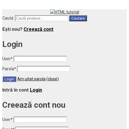
Caută:
Cautare
Ești nou?
Creează cont
Login
User
*
Parola
*
Am uitat parola
(close)
Intră în cont
Login
Creează cont nou
User
*