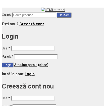
Caută:
Cautare
Ești nou?
Creează cont
Login
User
*
Parola
*
Am uitat parola
(close)
Intră în cont
Login
Creează cont nou
User
*