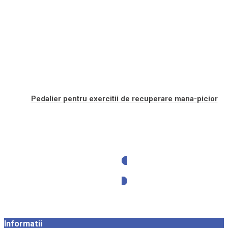
Pedalier pentru exercitii de recuperare mana-picior
Solicita oferta
Informatii