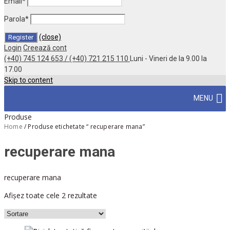
Email
*
Parola
*
(close)
Login
Creează cont
(+40) 745 124 653 / (+40) 721 215 110
Luni - Vineri de la 9.00 la
17.00
Skip to content
MENU
Produse
Home
/
Produse etichetate “ recuperare mana”
recuperare mana
recuperare mana
Afișez toate cele 2 rezultate