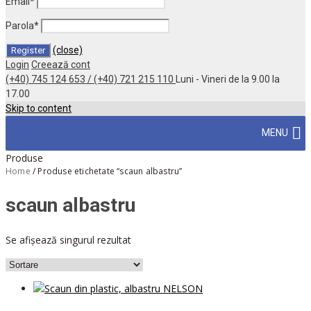
Email
*
Parola
*
(close)
Login
Creează cont
(+40) 745 124 653 / (+40) 721 215 110
Luni - Vineri de la 9.00 la
17.00
Skip to content
MENU
Produse
Home
/
Produse etichetate “scaun albastru”
scaun albastru
Se afișează singurul rezultat