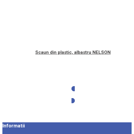
Scaun din plastic, albastru NELSON
Solicita oferta
Informatii