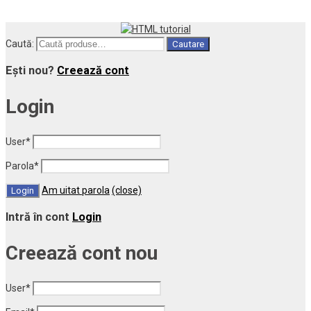
Caută:
Cautare
Ești nou?
Creează cont
Login
User
*
Parola
*
Am uitat parola
(close)
Intră în cont
Login
Creează cont nou
User
*