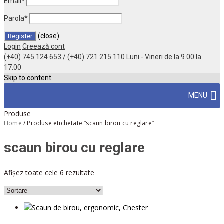
Email
*
Parola
*
(close)
Login
Creează cont
(+40) 745 124 653 / (+40) 721 215 110
Luni - Vineri de la 9.00 la
17.00
Skip to content
MENU
Produse
Home
/
Produse etichetate “scaun birou cu reglare”
scaun birou cu reglare
Afișez toate cele 6 rezultate