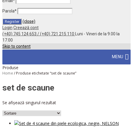
Email
*
Parola
*
(close)
Login
Creează cont
(+40) 745 124 653 / (+40) 721 215 110
Luni - Vineri de la 9.00 la
17.00
Skip to content
MENU
Produse
Home
/
Produse etichetate “set de scaune”
set de scaune
Se afișează singurul rezultat