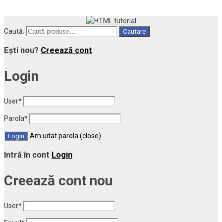
Caută:
Cautare
Ești nou?
Creează cont
Login
User
*
Parola
*
Am uitat parola
(close)
Intră în cont
Login
Creează cont nou
User
*