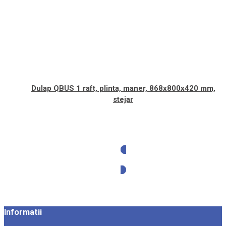
Dulap QBUS 1 raft, plinta, maner, 868x800x420 mm,
stejar
Solicita oferta
Informatii