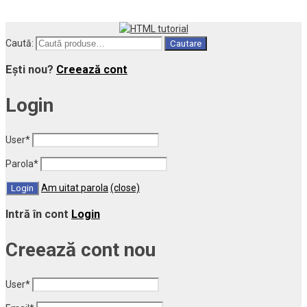
Caută:
Cautare
Ești nou?
Creează cont
Login
User
*
Parola
*
Am uitat parola
(close)
Intră în cont
Login
Creează cont nou
User
*