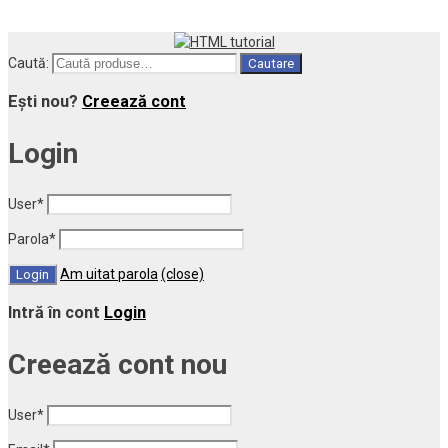
Caută:
Cautare
Ești nou?
Creează cont
Login
User
*
Parola
*
Am uitat parola
(close)
Intră în cont
Login
Creează cont nou
User
*