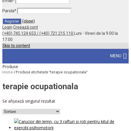
Email
*
Parola
*
(close)
Login
Creează cont
(+40) 745 124 653 / (+40) 721 215 110
Luni - Vineri de la 9.00 la
17.00
Skip to content
MENU
Produse
Home
/
Produse etichetate “terapie ocupationala”
terapie ocupationala
Se afișează singurul rezultat