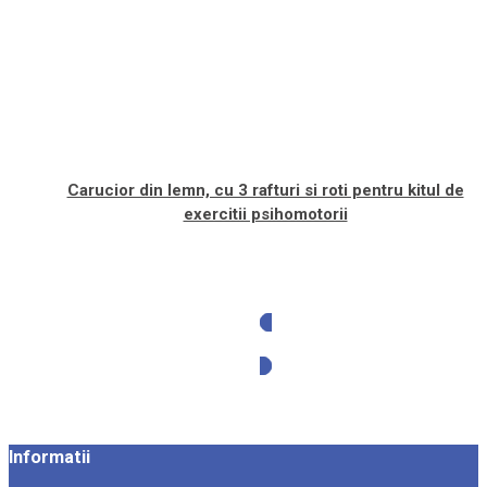
Carucior din lemn, cu 3 rafturi si roti pentru kitul de
exercitii psihomotorii
Solicita oferta
Informatii