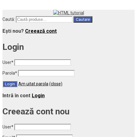
Caută:
Cautare
Ești nou?
Creează cont
Login
User
*
Parola
*
Am uitat parola
(close)
Intră în cont
Login
Creează cont nou
User
*