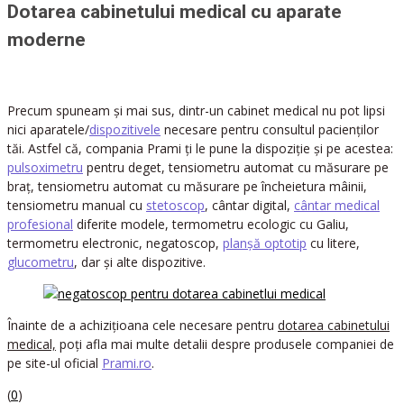
Dotarea cabinetului medical cu aparate
moderne
Precum spuneam și mai sus, dintr-un cabinet medical nu pot lipsi
nici aparatele/
dispozitivele
necesare pentru consultul pacienților
tăi. Astfel că, compania Prami ți le pune la dispoziție și pe acestea:
pulsoximetru
pentru deget, tensiometru automat cu măsurare pe
braț, tensiometru automat cu măsurare pe încheietura mâinii,
tensiometru manual cu
stetoscop
, cântar digital,
cântar medical
profesional
diferite modele, termometru ecologic cu Galiu,
termometru electronic, negatoscop,
planșă optotip
cu litere,
glucometru
, dar și alte dispozitive.
Înainte de a achizițioana cele necesare pentru
dotarea cabinetului
medical,
poți afla mai multe detalii despre produsele companiei de
pe site-ul oficial
Prami.ro
.
(
0
)