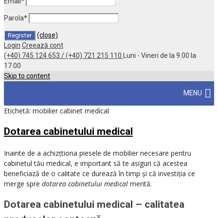
Email
*
Parola
*
(close)
Login
Creează cont
(+40) 745 124 653 / (+40) 721 215 110
Luni - Vineri de la 9.00 la
17.00
Skip to content
MENU
Etichetă:
mobilier cabinet medical
Dotarea cabinetului medical
Inainte de a achizțtiona piesele de mobilier necesare pentru
cabinetul tău medical, e important să te asiguri că acestea
beneficiază de o calitate ce durează în timp și că investiția ce
merge spre
dotarea cabinetului medical
merită.
Dotarea cabinetului medical – calitatea