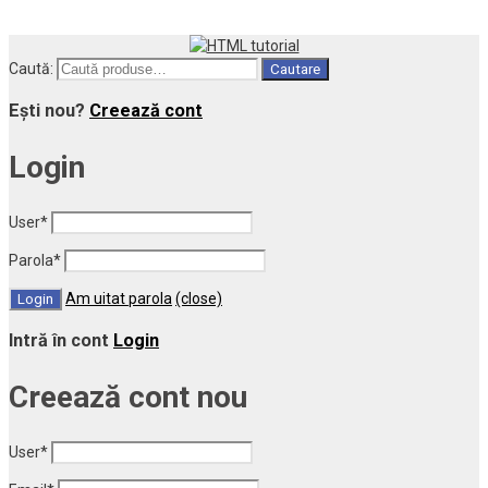
Caută:
Cautare
Ești nou?
Creează cont
Login
User
*
Parola
*
Am uitat parola
(close)
Intră în cont
Login
Creează cont nou
User
*