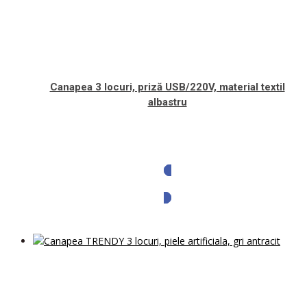
Canapea 3 locuri, priză USB/220V, material textil
albastru
Solicita oferta