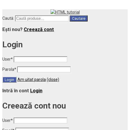
Caută:
Cautare
Ești nou?
Creează cont
Login
User
*
Parola
*
Am uitat parola
(close)
Intră în cont
Login
Creează cont nou
User
*