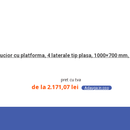
ucior cu platforma, 4 laterale tip plasa, 1000×700 mm,
pret cu tva
de la
2.171,07
lei
Adauga in cos