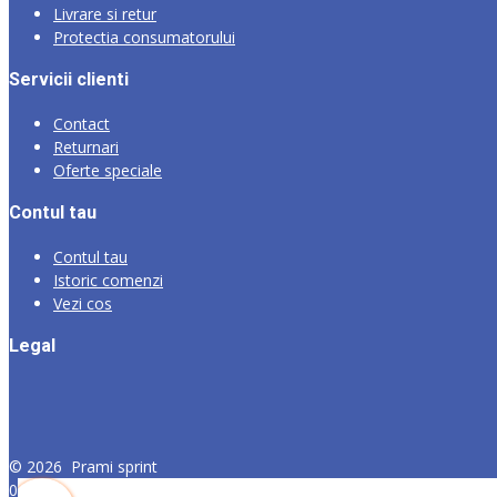
Livrare si retur
Protectia consumatorului
Servicii clienti
Contact
Returnari
Oferte speciale
Contul tau
Contul tau
Istoric comenzi
Vezi cos
Legal
©
2026
Prami sprint
0