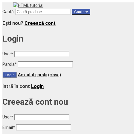
Caută:
Cautare
Ești nou?
Creează cont
Login
User
*
Parola
*
Am uitat parola
(close)
Intră în cont
Login
Creează cont nou
User
*
Email
*