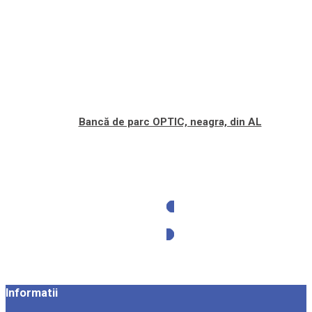
Bancă de parc OPTIC, neagra, din AL
Solicita oferta
Informatii