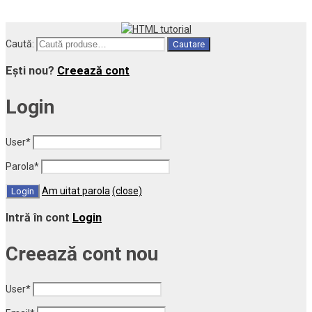
Caută:
Cautare
Ești nou?
Creează cont
Login
User
*
Parola
*
Am uitat parola
(close)
Intră în cont
Login
Creează cont nou
User
*