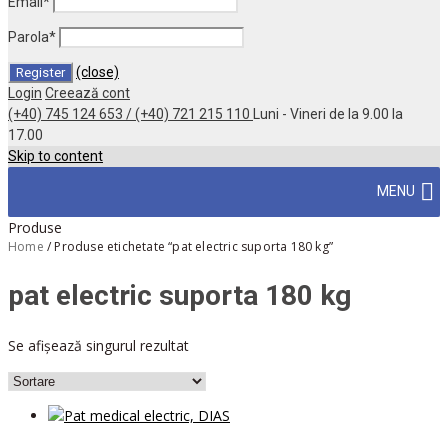
Email
*
Parola
*
(close)
Login
Creează cont
(+40) 745 124 653 / (+40) 721 215 110
Luni - Vineri de la 9.00 la
17.00
Skip to content
MENU
Produse
Home
/
Produse etichetate “pat electric suporta 180 kg”
pat electric suporta 180 kg
Se afișează singurul rezultat