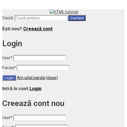
Caută:
Cautare
Ești nou?
Creează cont
Login
User
*
Parola
*
Am uitat parola
(close)
Intră în cont
Login
Creează cont nou
User
*