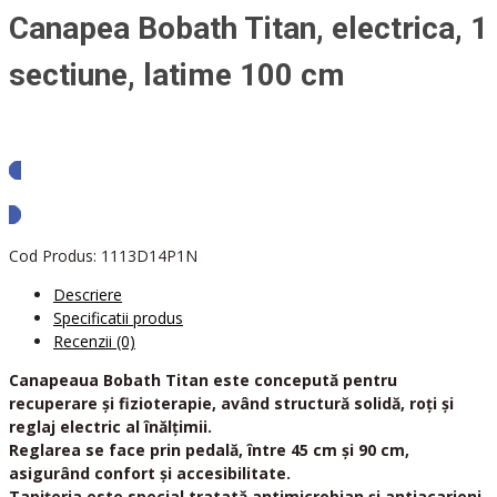
Canapea Bobath Titan, electrica, 1
sectiune, latime 100 cm
Solicita oferta
Cod Produs:
1113D14P1N
Descriere
Specificatii produs
Recenzii (0)
Canapeaua Bobath Titan este concepută pentru
recuperare și fizioterapie, având structură solidă, roți și
reglaj electric al înălțimii.
Reglarea se face prin pedală, între 45 cm și 90 cm,
asigurând confort și accesibilitate.
Tapițeria este special tratată antimicrobian și antiacarieni,