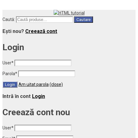
Caută:
Cautare
Ești nou?
Creează cont
Login
User
*
Parola
*
Am uitat parola
(close)
Intră în cont
Login
Creează cont nou
User
*