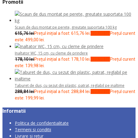
Promotii
Scaun de dus montat pe perete, greutate suportata 100 kg
615,76
lei
Prețul inițial a fost: 615,76 lei.
499,00
lei
Prețul curent
este: 499,00 lei.
Inaltator WC, 15 cm, cu cleme de prindere
178,10
lei
Prețul inițial a fost: 178,10 lei.
139,98
lei
Prețul curent
este: 139,98 lei.
Taburet de dus, cu sezut din plastic, patrat, reglabil pe inaltime
288,84
lei
Prețul inițial a fost: 288,84 lei.
199,99
lei
Prețul curent
este: 199,99 lei.
Informatii
Politica de confidentialitate
Termeni si conditii
Livrare si retur