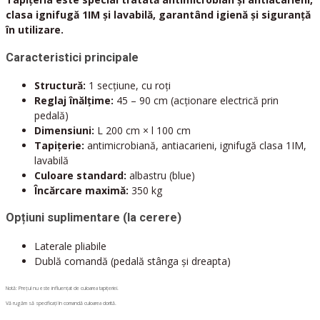
clasa ignifugă 1IM și lavabilă, garantând igienă și siguranță
în utilizare.
Caracteristici principale
Structură:
1 secțiune, cu roți
Reglaj înălțime:
45 – 90 cm (acționare electrică prin
pedală)
Dimensiuni:
L 200 cm × l 100 cm
Tapițerie:
antimicrobiană, antiacarieni, ignifugă clasa 1IM,
lavabilă
Culoare standard:
albastru (blue)
Încărcare maximă:
350 kg
Opțiuni suplimentare (la cerere)
Laterale pliabile
Dublă comandă (pedală stânga și dreapta)
Notă: Prețul nu este influențat de culoarea tapițeriei.
Vă rugăm să specificați în comandă culoarea dorită.