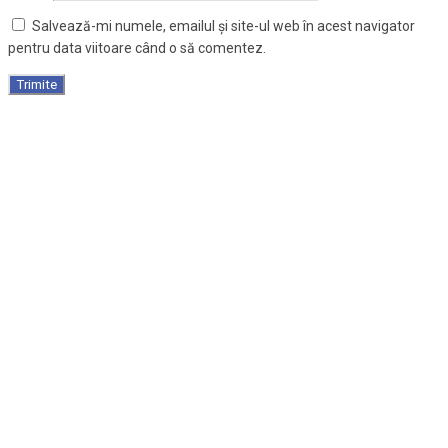
Salvează-mi numele, emailul și site-ul web în acest navigator
pentru data viitoare când o să comentez.
Canapea de masaj fixa, cadru de lemn, 1 secțiune,
190×90 cm