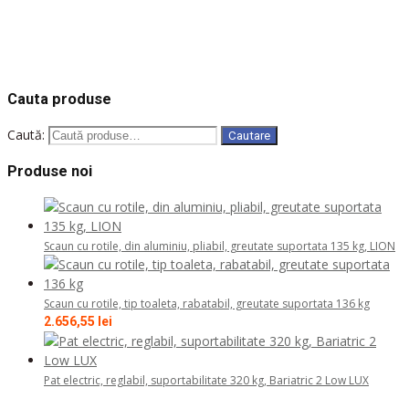
Solicita oferta
COD: 1116D43S0NB1
COD: 1613011
COD: 1112A10P1SG3
COD: 1111H10P1S
COD: 1111E10P1S
Cauta produse
Caută:
Cautare
Produse noi
Scaun cu rotile, din aluminiu, pliabil, greutate suportata 135 kg, LION
Scaun cu rotile, tip toaleta, rabatabil, greutate suportata 136 kg
2.656,55
lei
Pat electric, reglabil, suportabilitate 320 kg, Bariatric 2 Low LUX