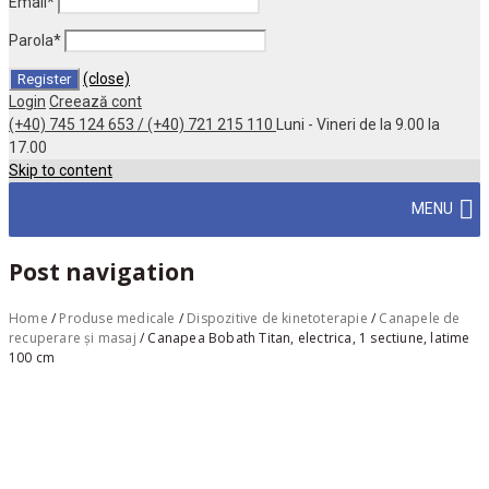
Email
*
Parola
*
(close)
Login
Creează cont
(+40) 745 124 653 / (+40) 721 215 110
Luni - Vineri de la 9.00 la
17.00
Skip to content
MENU
Post navigation
Home
/
Produse medicale
/
Dispozitive de kinetoterapie
/
Canapele de
recuperare și masaj
/
Canapea Bobath Titan, electrica, 1 sectiune, latime
100 cm