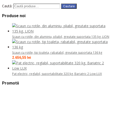
Caută:
Cautare
Produse noi
Scaun cu rotile, din aluminiu, pliabil, greutate suportata 135 kg, LION
Scaun cu rotile, tip toaleta, rabatabil, greutate suportata 136 kg
2.656,55
lei
Pat electric, reglabil, suportabilitate 320 kg, Bariatric 2 Low LUX
Promotii
Scaun de dus montat pe perete, greutate suportata 100 kg
615,76
lei
Prețul inițial a fost: 615,76 lei.
499,00
lei
Prețul curent