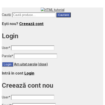
Caută:
Cautare
Ești nou?
Creează cont
Login
User
*
Parola
*
Am uitat parola
(close)
Intră în cont
Login
Creează cont nou
User
*