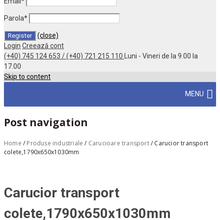
Email
*
Parola
*
(close)
Login
Creează cont
(+40) 745 124 653 / (+40) 721 215 110
Luni - Vineri de la 9.00 la
17.00
Skip to content
MENU
Post navigation
Home
/
Produse industriale
/
Carucioare transport
/
Carucior transport
colete,1790x650x1030mm
Carucior transport
colete,1790x650x1030mm