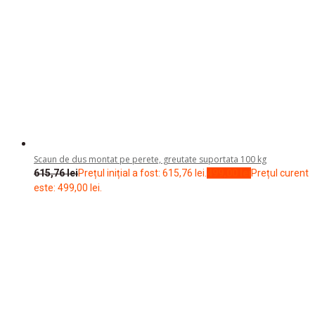
este: 499,00 lei.
Inaltator WC, 15 cm, cu cleme de prindere
178,10
lei
Prețul inițial a fost: 178,10 lei.
139,98
lei
Prețul curent
este: 139,98 lei.
Taburet de dus, cu sezut din plastic, patrat, reglabil pe inaltime
288,84
lei
Prețul inițial a fost: 288,84 lei.
199,99
lei
Prețul curent
este: 199,99 lei.
Informatii
Politica de confidentialitate
Termeni si conditii
Livrare si retur
Protectia consumatorului
Servicii clienti
Contact
Returnari