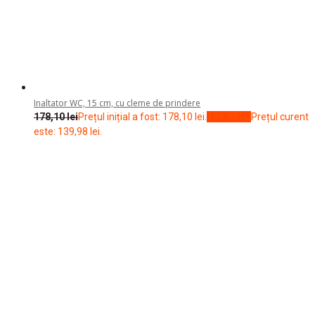
Oferte speciale
Contul tau
Contul tau
Istoric comenzi
Vezi cos
Legal
©
2026
Prami sprint
0
0
Cos
Cosul este gol
Spre magazin