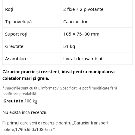
Roți
2 fixe + 2 pivotante
Tip anvelopă
Cauciuc dur
Suport roți
105 × 75–80 mm
Greutate
51 kg
Asamblare
Livrat dezasamblat
Cărucior practic și rezistent, ideal pentru manipularea
coletelor mari și grele.
*Imaginile sunt cu titlu informativ. Specificațiile pot fi modificate fără
notificare prealabilă.
Greutate
100 kg
Nu există încă recenzii.
Fii primul care scrii o recenzie pentru „Carucior transport
colete,1790x650x1030mm”