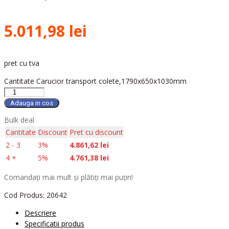
5.011,98
lei
pret cu tva
Cantitate Carucior transport colete,1790x650x1030mm
Adauga in cos
Bulk deal
Cantitate
Discount
Pret cu discount
2 - 3
3%
4.861,62
lei
4 +
5%
4.761,38
lei
Comandați mai mult și plătiți mai puțin!
Cod Produs:
20642
Descriere
Specificatii produs