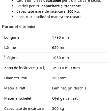
Laturi din plasă
detașabile
pentru încărcare facilă.
Potrivit pentru
depozitare și transport
.
Capacitate mare de încărcare:
300 kg
.
Construcție solidă și manevrare ușoară.
Parametri tehnici
Lungime
1790 mm
Lățime
650 mm
Înălțime
1030 mm
Zona de încărcare (L × l)
1600 × 600 mm
Diametru roți
160 mm
Material raft
Laminat, gri deschis
Material schelet
Oțel galvanizat
Capacitate de încărcare
300 kg