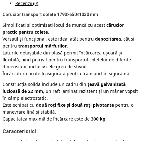
Recenzii (0)
Cărucior transport colete 1790×650×1030 mm
Simplificați și optimizați locul de muncă cu acest
cărucior
practic pentru colete
.
Versatil și funcțional, este ideal atât pentru
depozitarea
, cât și
pentru
transportul mărfurilor
.
Laturile detașabile din plasă permit încărcarea ușoară și
flexibilă, fiind potrivit pentru transportul coletelor de diferite
dimensiuni, inclusiv cele greu de stivuit.
Încărcătura poate fi asigurată pentru transport în siguranță.
Construcția solidă include un cadru din
țeavă galvanizată
lucioasă de 22 mm
, un raft laminat rezistent și un mâner vopsit
în câmp electrostatic.
Este echipat cu
două roți fixe și două roți pivotante
pentru o
manevrare lină și stabilă.
Capacitatea maximă de încărcare este de
300 kg
.
Caracteristici