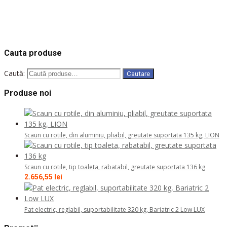
Solicita oferta
COD: 410202
COD: DB06
COD: 809250
COD: MAT/PNK/CC1
COD: MAT/GFR/CC2
Cauta produse
Caută:
Cautare
Produse noi
Scaun cu rotile, din aluminiu, pliabil, greutate suportata 135 kg, LION
Scaun cu rotile, tip toaleta, rabatabil, greutate suportata 136 kg
2.656,55
lei
Pat electric, reglabil, suportabilitate 320 kg, Bariatric 2 Low LUX