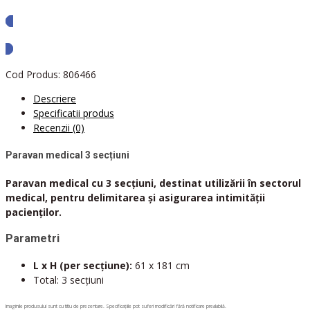
Solicita oferta
Cod Produs:
806466
Descriere
Specificatii produs
Recenzii (0)
Paravan medical 3 secțiuni
Paravan medical cu 3 secțiuni, destinat utilizării în sectorul
medical, pentru delimitarea și asigurarea intimității
pacienților.
Parametri
L x H (per secțiune):
61 x 181 cm
Total: 3 secțiuni
Imaginile produsului sunt cu titlu de prezentare. Specificațiile pot suferi modificări fără notificare prealabilă.