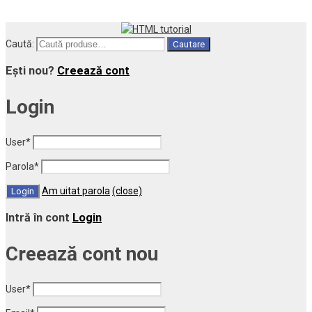
Caută:
Cautare
Ești nou?
Creează cont
Login
User
*
Parola
*
Am uitat parola
(close)
Intră în cont
Login
Creează cont nou
User
*