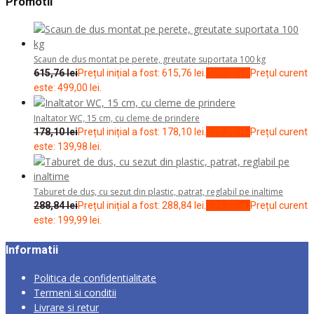
Promotii
Scaun de dus montat pe perete, greutate suportata 100 kg
615,76
lei
Prețul inițial a fost: 615,76 lei.
499,00
lei
Prețul curent
este: 499,00 lei.
Inaltator WC, 15 cm, cu cleme de prindere
178,10
lei
Prețul inițial a fost: 178,10 lei.
139,98
lei
Prețul curent
este: 139,98 lei.
Taburet de dus, cu sezut din plastic, patrat, reglabil pe inaltime
288,84
lei
Prețul inițial a fost: 288,84 lei.
199,99
lei
Prețul curent
este: 199,99 lei.
Informatii
Politica de confidentialitate
Termeni si conditii
Livrare si retur