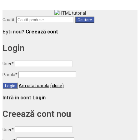
Caută:
Cautare
Ești nou?
Creează cont
Login
User
*
Parola
*
Am uitat parola
(close)
Intră în cont
Login
Creează cont nou
User
*