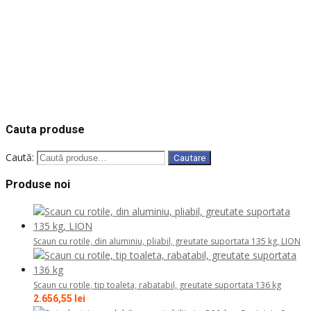
Solicita oferta
COD: UA-1020-W
COD: 1512030
COD: UT-113
COD: HS-30C2
COD: VTL-EBS016K
Cauta produse
Caută:
Cautare
Produse noi
Scaun cu rotile, din aluminiu, pliabil, greutate suportata 135 kg, LION
Scaun cu rotile, tip toaleta, rabatabil, greutate suportata 136 kg
2.656,55
lei