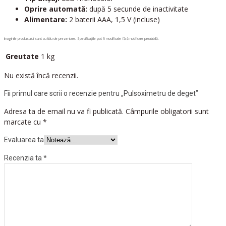
Oprire automată:
după 5 secunde de inactivitate
Alimentare:
2 baterii AAA, 1,5 V (incluse)
Imaginile produsului sunt cu titlu de prezentare. Specificațiile pot fi modificate fără notificare prealabilă.
Greutate
1 kg
Nu există încă recenzii.
Fii primul care scrii o recenzie pentru „Pulsoximetru de deget”
Adresa ta de email nu va fi publicată.
Câmpurile obligatorii sunt
marcate cu
*
Evaluarea ta
Recenzia ta
*