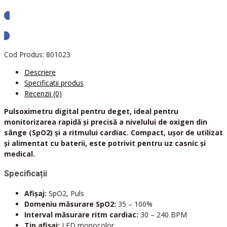
Solicita oferta
Cod Produs:
801023
Descriere
Specificatii produs
Recenzii (0)
Pulsoximetru digital pentru deget, ideal pentru
monitorizarea rapidă și precisă a nivelului de oxigen din
sânge (SpO2) și a ritmului cardiac. Compact, ușor de utilizat
și alimentat cu baterii, este potrivit pentru uz casnic și
medical.
Specificații
Afișaj:
SpO2, Puls
Domeniu măsurare SpO2:
35 – 100%
Interval măsurare ritm cardiac:
30 – 240 BPM
Tip afișaj:
LED monocolor