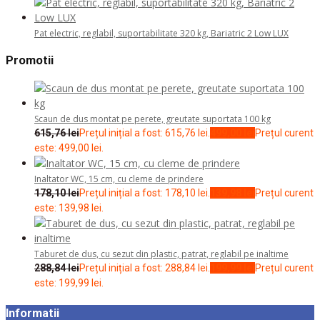
Pat electric, reglabil, suportabilitate 320 kg, Bariatric 2 Low LUX
Promotii
Scaun de dus montat pe perete, greutate suportata 100 kg
615,76
lei
Prețul inițial a fost: 615,76 lei.
499,00
lei
Prețul curent
este: 499,00 lei.
Inaltator WC, 15 cm, cu cleme de prindere
178,10
lei
Prețul inițial a fost: 178,10 lei.
139,98
lei
Prețul curent
este: 139,98 lei.
Taburet de dus, cu sezut din plastic, patrat, reglabil pe inaltime
288,84
lei
Prețul inițial a fost: 288,84 lei.
199,99
lei
Prețul curent
este: 199,99 lei.
Informatii