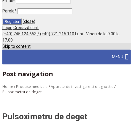
Email
*
Parola
*
(close)
Login
Creează cont
(+40) 745 124 653 / (+40) 721 215 110
Luni - Vineri de la 9.00 la
17.00
Skip to content
MENU
Post navigation
Home
/
Produse medicale
/
Aparate de investigare si diagnostic
/
Pulsoximetru de deget
Pulsoximetru de deget