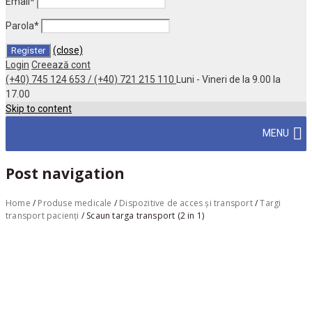
Email
*
Parola
*
(close)
Login
Creează cont
(+40) 745 124 653 / (+40) 721 215 110
Luni - Vineri de la 9.00 la
17.00
Skip to content
MENU
Post navigation
Home
/
Produse medicale
/
Dispozitive de acces și transport
/
Targi
transport pacienți
/
Scaun targa transport (2 in 1)