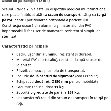
Scaun targa transport (2 în 1)
Scaunul-targă
2 în 1
este un dispozitiv medical multifuncțional
care poate fi utilizat atât ca
scaun de transport
, cât și ca
targă
pe roți
pentru poziționarea orizontală a pacientului.
Construcția ușoară din aluminiu și materialul din PVC
impermeabil îl fac ușor de manevrat, rezistent și simplu de
sterilizat.
Caracteristici principale
Cadru ușor din
aluminiu
, rezistent și durabil.
Material PVC (portocaliu), rezistent la apă și ușor de
igienizat.
Pliabil
, compact și simplu de transportat.
Include
două centuri de siguranță
(cod 0805927).
Echipat cu
două roți Ø150 mm
pentru mobilitate.
Greutate redusă: doar
11 kg
.
Suportă o greutate de până la
159 kg
.
Se transformă rapid din scaun de transport în targă pe
roți.