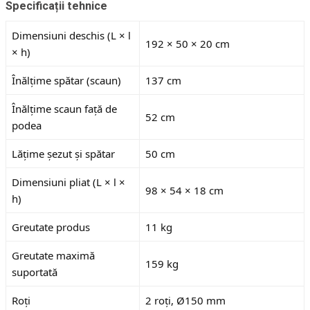
Specificații tehnice
Dimensiuni deschis (L × l
192 × 50 × 20 cm
× h)
Înălțime spătar (scaun)
137 cm
Înălțime scaun față de
52 cm
podea
Lățime șezut și spătar
50 cm
Dimensiuni pliat (L × l ×
98 × 54 × 18 cm
h)
Greutate produs
11 kg
Greutate maximă
159 kg
suportată
Roți
2 roți, Ø150 mm