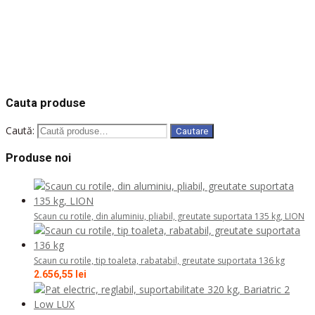
Solicita oferta
COD: 804591
COD: 804592
COD: 805976
COD: 805906
COD: 805996
Cauta produse
Caută:
Cautare
Produse noi
Scaun cu rotile, din aluminiu, pliabil, greutate suportata 135 kg, LION
Scaun cu rotile, tip toaleta, rabatabil, greutate suportata 136 kg
2.656,55
lei