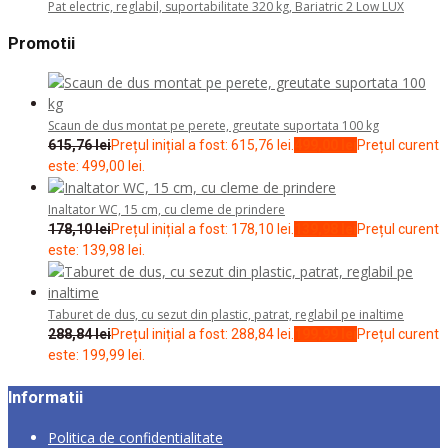
Pat electric, reglabil, suportabilitate 320 kg, Bariatric 2 Low LUX
Promotii
Scaun de dus montat pe perete, greutate suportata 100 kg
615,76
lei
Prețul inițial a fost: 615,76 lei.
499,00
lei
Prețul curent
este: 499,00 lei.
Inaltator WC, 15 cm, cu cleme de prindere
178,10
lei
Prețul inițial a fost: 178,10 lei.
139,98
lei
Prețul curent
este: 139,98 lei.
Taburet de dus, cu sezut din plastic, patrat, reglabil pe inaltime
288,84
lei
Prețul inițial a fost: 288,84 lei.
199,99
lei
Prețul curent
este: 199,99 lei.
Informatii
Politica de confidentialitate