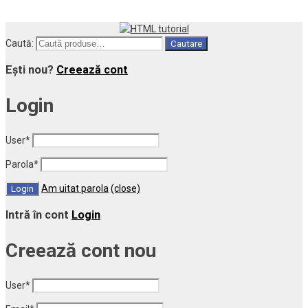
Caută:
Cautare
Ești nou?
Creează cont
Login
User
*
Parola
*
Am uitat parola
(close)
Intră în cont
Login
Creează cont nou
User
*