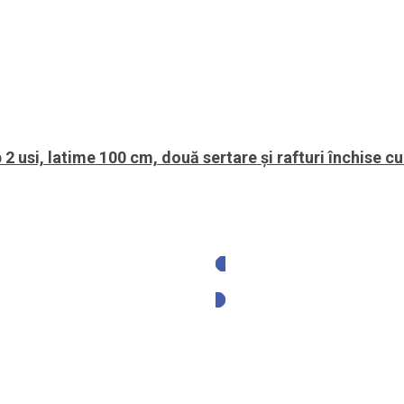
 2 usi, latime 100 cm, două sertare și rafturi închise cu
Solicita oferta