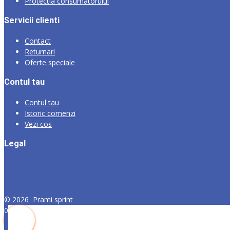
Protectia consumatorului
Servicii clienti
Contact
Returnari
Oferte speciale
Contul tau
Contul tau
Istoric comenzi
Vezi cos
Legal
©
2026
Prami sprint
0