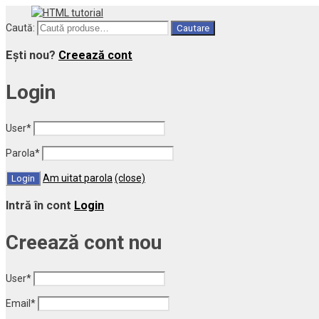
Caută:
Cautare
Ești nou?
Creează cont
Login
User
*
Parola
*
Am uitat parola
(close)
Intră în cont
Login
Creează cont nou
User
*
Email
*