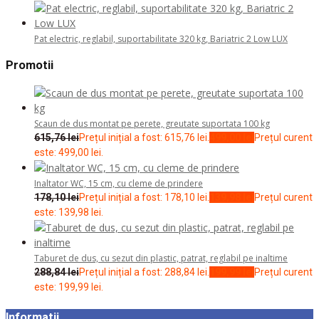
Pat electric, reglabil, suportabilitate 320 kg, Bariatric 2 Low LUX
Promotii
Scaun de dus montat pe perete, greutate suportata 100 kg
615,76
lei
Prețul inițial a fost: 615,76 lei.
499,00
lei
Prețul curent
este: 499,00 lei.
Inaltator WC, 15 cm, cu cleme de prindere
178,10
lei
Prețul inițial a fost: 178,10 lei.
139,98
lei
Prețul curent
este: 139,98 lei.
Taburet de dus, cu sezut din plastic, patrat, reglabil pe inaltime
288,84
lei
Prețul inițial a fost: 288,84 lei.
199,99
lei
Prețul curent
este: 199,99 lei.
Informatii