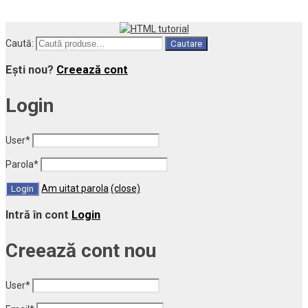
Caută:
Cautare
Ești nou?
Creează cont
Login
User
*
Parola
*
Am uitat parola
(close)
Intră în cont
Login
Creează cont nou
User
*