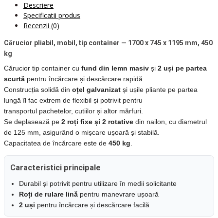
Descriere
Specificatii produs
Recenzii (0)
Cărucior pliabil, mobil, tip container — 1700 x 745 x 1195 mm, 450
kg
Cărucior tip container cu
fund din lemn masiv
și
2 uși pe partea
scurtă
pentru încărcare și descărcare rapidă.
Construcția solidă din
oțel galvanizat
și ușile pliante pe partea
lungă îl fac extrem de flexibil și potrivit pentru
transportul pachetelor, cutiilor și altor mărfuri.
Se deplasează pe
2 roți fixe și 2 rotative
din nailon, cu diametrul
de 125 mm, asigurând o mișcare ușoară și stabilă.
Capacitatea de încărcare este de
450 kg
.
Caracteristici principale
Durabil și potrivit pentru utilizare în medii solicitante
Roți de rulare lină
pentru manevrare ușoară
2 uși
pentru încărcare și descărcare facilă