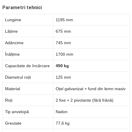
Parametri tehnici
Lungime
1195 mm
Lățime
675 mm
Adâncime
745 mm
Înălțime
1700 mm
Capacitate de încărcare
450 kg
Diametrul roții
125 mm
Material
Oțel galvanizat + fund din lemn masiv
Roți
2 fixe + 2 pivotante (fără frână)
Tip anvelopă
Nailon
Greutate
77,6 kg