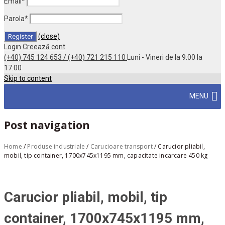
Email
*
Parola
*
(close)
Login
Creează cont
(+40) 745 124 653 / (+40) 721 215 110
Luni - Vineri de la 9.00 la
17.00
Skip to content
MENU
Post navigation
Home
/
Produse industriale
/
Carucioare transport
/
Carucior pliabil,
mobil, tip container, 1700x745x1195 mm, capacitate incarcare 450 kg
Carucior pliabil, mobil, tip
container, 1700x745x1195 mm,