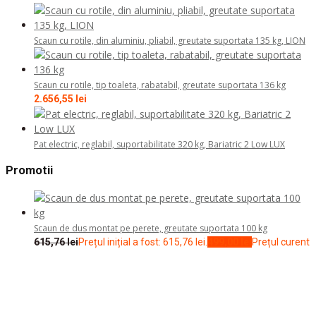
Scaun cu rotile, din aluminiu, pliabil, greutate suportata 135 kg, LION
Scaun cu rotile, tip toaleta, rabatabil, greutate suportata 136 kg
2.656,55
lei
Pat electric, reglabil, suportabilitate 320 kg, Bariatric 2 Low LUX
Promotii
Scaun de dus montat pe perete, greutate suportata 100 kg
615,76
lei
Prețul inițial a fost: 615,76 lei.
499,00
lei
Prețul curent
este: 499,00 lei.
Inaltator WC, 15 cm, cu cleme de prindere
178,10
lei
Prețul inițial a fost: 178,10 lei.
139,98
lei
Prețul curent