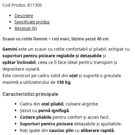
Cod Produs:
811300
Descriere
Specificatii produs
Recenzii (0)
Scaun cu rotile Gemini – roți mari, lățime șezut 46 cm
Gemini
este un scaun cu rotile confortabil și pliabil, echipat cu
suporturi pentru picioare reglabile și detașabile
și
spătar înclinabil
, ceea ce îl face ideal pentru transport și
depozitare ușoară.
Este construit pe cadru solid din
oțel
și suportă o greutate
maximă a utilizatorului de
130 kg
.
Caracteristici principale
Cadru din
oțel pliabil
, culoare argintie.
Șezut cu
pernă ignifugă
.
Cotiere pliabile
pentru confort și acces facil.
Suporturi pentru picioare
detașabile și ajustabile.
Roți spate din
cauciuc plin
cu
eliberare rapidă
.