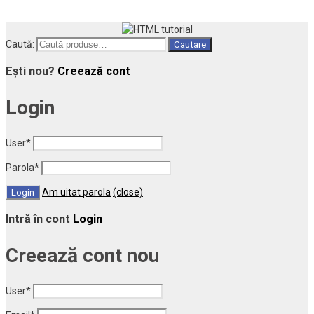
Caută:
Cautare
Ești nou?
Creează cont
Login
User
*
Parola
*
Am uitat parola
(close)
Intră în cont
Login
Creează cont nou
User
*