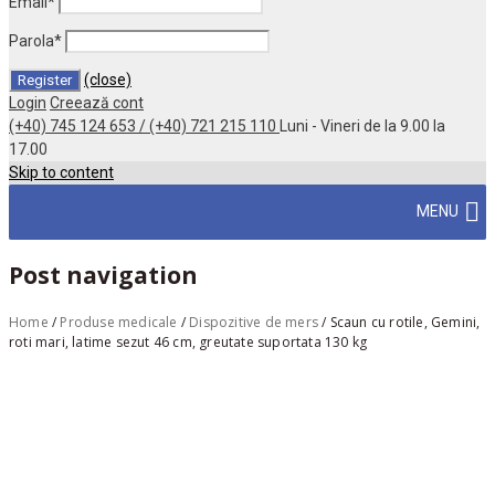
Email
*
Parola
*
(close)
Login
Creează cont
(+40) 745 124 653 / (+40) 721 215 110
Luni - Vineri de la 9.00 la
17.00
Skip to content
MENU
Post navigation
Home
/
Produse medicale
/
Dispozitive de mers
/
Scaun cu rotile, Gemini,
roti mari, latime sezut 46 cm, greutate suportata 130 kg