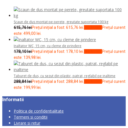
Scaun de dus montat pe perete, greutate suportata 100 kg
615,76
lei
Prețul inițial a fost: 615,76 lei.
499,00
lei
Prețul curent
este: 499,00 lei.
Inaltator WC, 15 cm, cu cleme de prindere
178,10
lei
Prețul inițial a fost: 178,10 lei.
139,98
lei
Prețul curent
este: 139,98 lei.
Taburet de dus, cu sezut din plastic, patrat, reglabil pe inaltime
288,84
lei
Prețul inițial a fost: 288,84 lei.
199,99
lei
Prețul curent
este: 199,99 lei.
Informatii
Politica de confidentialitate
Termeni si conditii
Livrare si retur