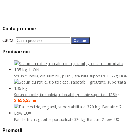
COD: 806531
COD: 804453
COD: 811610
COD: 811611
COD: 810804
Cauta produse
Caută:
Cautare
Produse noi
Scaun cu rotile, din aluminiu, pliabil, greutate suportata 135 kg, LION
Scaun cu rotile, tip toaleta, rabatabil, greutate suportata 136 kg
2.656,55
lei
Pat electric, reglabil, suportabilitate 320 kg, Bariatric 2 Low LUX
Promotii