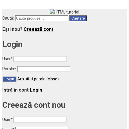
Caută:
Cautare
Ești nou?
Creează cont
Login
User
*
Parola
*
Am uitat parola
(close)
Intră în cont
Login
Creează cont nou
User
*