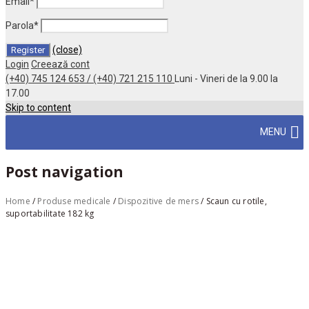
Email
*
Parola
*
(close)
Login
Creează cont
(+40) 745 124 653 / (+40) 721 215 110
Luni - Vineri de la 9.00 la
17.00
Skip to content
MENU
Post navigation
Home
/
Produse medicale
/
Dispozitive de mers
/
Scaun cu rotile,
suportabilitate 182 kg