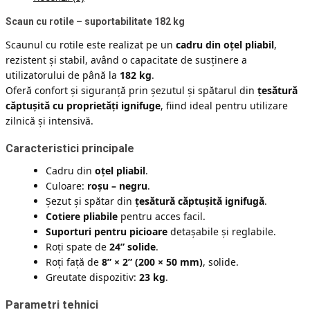
Scaun cu rotile – suportabilitate 182 kg
Scaunul cu rotile este realizat pe un
cadru din oțel pliabil
,
rezistent și stabil, având o capacitate de susținere a
utilizatorului de până la
182 kg
.
Oferă confort și siguranță prin șezutul și spătarul din
țesătură
căptușită cu proprietăți ignifuge
, fiind ideal pentru utilizare
zilnică și intensivă.
Caracteristici principale
Cadru din
oțel pliabil
.
Culoare:
roșu – negru
.
Șezut și spătar din
țesătură căptușită ignifugă
.
Cotiere pliabile
pentru acces facil.
Suporturi pentru picioare
detașabile și reglabile.
Roți spate de
24” solide
.
Roți față de
8” × 2” (200 × 50 mm)
, solide.
Greutate dispozitiv:
23 kg
.
Parametri tehnici